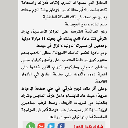
الدقائق التي منحها له المدرب لإثبات قدراته واستعادة
ثقته بنفسه، إلا أن معاناته من الإرهاق وقلة النوم جعلته
يخرج عن صمته في تلك اللحظة العاطفية.
دعم القادة وروح المجموعة
رغم المنافسة الشرسة على المراكز الأساسية، يدرك
شرقي (22 عاماً) -الذي يمتلك في جعبته 11 مباراة دولية
وهدفين- أن مسيرته الدولية لا تزال في مهدها.
وفي بادرة تعكس تماسك “الديوك”، حظي اللاعب بدعم
معنوي كبير من قادة المنتخب، على رأسهم كيليان مبابي
وعثمان ديمبيلي وماركوس تورام، الذين شددوا على
أهمية دوره وقدرته على صناعة الفارق في الأدوار
القادمة.
وعلى أثر ذلك، نجح شرقي في طي صفحة الإحباط
سريعاً؛ حيث عاد للابتسام داخل غرف الملابس وشارك
بفاعلية في تدريبات الأربعاء، وسط ترقب جماهيري
لرؤية ما إذا كان سيحصل على فرصة أكبر في المواجهة
الحاسمة أمام باراغواي ضمن دور الـ16.
شارك هذا الخبر!