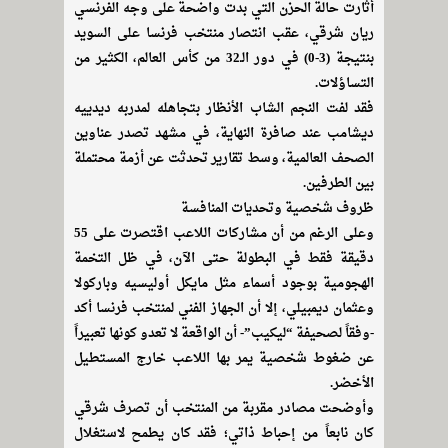
أثارت حالة الحزن التي بدت واضحة على وجه الفرنسي
ريان شرقي، عقب انتصار منتخب فرنسا على السويد
بنتيجة (3-0) في دور الـ32 من كأس العالم، الكثير من
التساؤلات.
فقد لفت النجم الشاب الأنظار بتجاهله لمدربه ديدييه
ديشامب عند صافرة النهاية، في مشهد تصدر عناوين
الصحف العالمية، وسط تقارير تحدثت عن أزمة محتملة
بين الطرفين.
ظروف شخصية وتحديات المنافسة
وعلى الرغم من أن مشاركات اللاعب اقتصرت على 55
دقيقة فقط في البطولة حتى الآن، في ظل التخمة
الهجومية بوجود أسماء مثل مايكل أوليسيه وباركولا
وعثمان ديمبيلي، إلا أن الجهاز الفني لمنتخب فرنسا أكد
-وفقاً لصحيفة “ليكيب”- أن الواقعة لا تعدو كونها تعبيراً
عن ضغوط شخصية يمر بها اللاعب خارج المستطيل
الأخضر.
وأوضحت مصادر مقربة من المنتخب أن تصرف شرقي
كان نابعاً من إحباط ذاتي؛ فقد كان يطمح لاستغلال