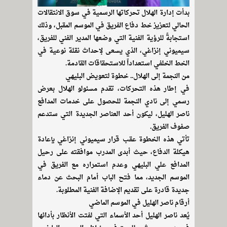
بدأت إدارة الهلال تحركاتها الرسمية في سوق الانتقالات
الحالي لتعزيز خط دفاع الفريق في الموسم المقبل، وذلك
استجابةً للرؤية الفنية التي وضعها المدير الفني للفريق،
سيميوني إنزاغي، الذي يسعى لإحداث نقلة نوعية في
الخط الخلفي استعداداً للاستحقاقات القادمة.
من النجمة إلى الهلال.. خطوة لتعويض البليهي
في إطار هذه التحركات، تقدم مسئولو الهلال بعرض
رسمي إلى نادي النجمة للحصول على خدمات المدافع
ناصر الهليل، ليكون أحد العناصر الجديدة التي ستدعم
صفوف الفريق.
تأتي هذه الخطوة عقب قرار سيميوني إنزاغي بإعادة
هيكلة الدفاع، حيث أبدى المدرب موافقته على رحيل
المدافع علي البليهي وعدم استمراره مع الفريق في
الموسم الجديد، مما فتح الباب أمام البحث عن دماء
جديدة قادرة على تقديم الإضافة الفنية المطلوبة.
أرقام ناصر الهليل في الموسم الماضي
يُعد ناصر الهليل أحد الأسماء التي لفتت الأنظار بأدائها