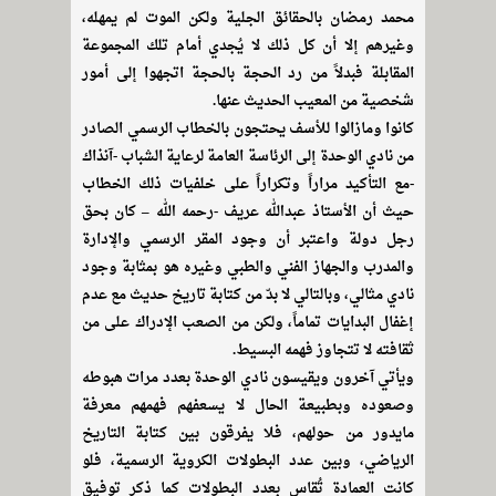
محمد رمضان بالحقائق الجلية ولكن الموت لم يمهله،
وغيرهم إلا أن كل ذلك لا يُجدي أمام تلك المجموعة
المقابلة فبدلاً من رد الحجة بالحجة اتجهوا إلى أمور
شخصية من المعيب الحديث عنها.
كانوا ومازالوا للأسف يحتجون بالخطاب الرسمي الصادر
من نادي الوحدة إلى الرئاسة العامة لرعاية الشباب -آنذاك
-مع التأكيد مراراً وتكراراً على خلفيات ذلك الخطاب
حيث أن الأستاذ عبدالله عريف -رحمه الله – كان بحق
رجل دولة واعتبر أن وجود المقر الرسمي والإدارة
والمدرب والجهاز الفني والطبي وغيره هو بمثابة وجود
نادي مثالي، وبالتالي لا بدّ من كتابة تاريخ حديث مع عدم
إغفال البدايات تماماً، ولكن من الصعب الإدراك على من
ثقافته لا تتجاوز فهمه البسيط.
ويأتي آخرون ويقيسون نادي الوحدة بعدد مرات هبوطه
وصعوده وبطبيعة الحال لا يسعفهم فهمهم معرفة
مايدور من حولهم، فلا يفرقون بين كتابة التاريخ
الرياضي، وبين عدد البطولات الكروية الرسمية، فلو
كانت العمادة تُقاس بعدد البطولات كما ذكر توفيق