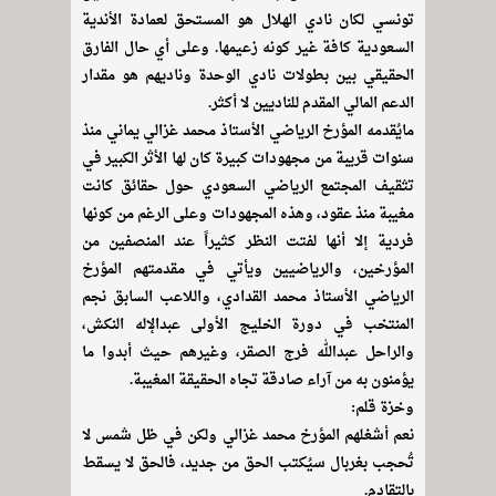
تونسي لكان نادي الهلال هو المستحق لعمادة الأندية
السعودية كافة غير كونه زعيمها. وعلى أي حال الفارق
الحقيقي بين بطولات نادي الوحدة وناديهم هو مقدار
الدعم المالي المقدم للناديين لا أكثر.
مايُقدمه المؤرخ الرياضي الأستاذ محمد غزالي يماني منذ
سنوات قريبة من مجهودات كبيرة كان لها الأثر الكبير في
تثقيف المجتمع الرياضي السعودي حول حقائق كانت
مغيبة منذ عقود، وهذه المجهودات وعلى الرغم من كونها
فردية إلا أنها لفتت النظر كثيراً عند المنصفين من
المؤرخين، والرياضيين ويأتي في مقدمتهم المؤرخ
الرياضي الأستاذ محمد القدادي، واللاعب السابق نجم
المنتخب في دورة الخليج الأولى عبدالإله النكش،
والراحل عبدالله فرج الصقر، وغيرهم حيث أبدوا ما
يؤمنون به من آراء صادقة تجاه الحقيقة المغيبة.
وخزة قلم:
نعم أشغلهم المؤرخ محمد غزالي ولكن في ظل شمس لا
تُحجب بغربال سيُكتب الحق من جديد، فالحق لا يسقط
بالتقادم.