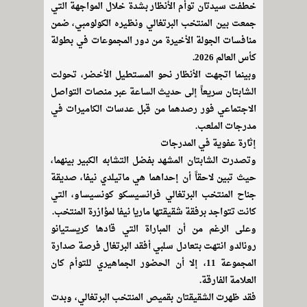
خطفت سيدتان توأم الأنظار بشدة خلال المواجهة التي
جمعت بين المنتخب البرتغالي ونظيره الكولومبي، ضمن
منافسات الجولة الأخيرة من دور المجموعات في بطولة
كأس العالم 2026.
وبينما اتجهت الأنظار نحو المستطيل الأخضر، تحولت
الشابتان سريعاً إلى حديث الساعة عبر منصات التواصل
الاجتماعي فور رصدهما من قبل عدسات الكاميرات في
مدرجات الملعب.
إثارة عفوية في المدرجات
وتصدرت الشابتان المشهد بفضل التشابه الكبير بينهما،
حيث تبين لاحقاً أن إحداهما هي ماتيلدي نيفا، صديقة
جناح المنتخب البرتغالي فرانسيسكو كونسيساو، التي
كانت تتواجد برفقة شقيقتها ماريا نيفا لمؤازرة المنتخب.
وعلى الرغم من أن المباراة التي قادها كريستيانو
رونالدو انتهت بتعادل سلبي أفقد البرتغال فرصة صدارة
المجموعة 11، إلا أن الحضور الجماهيري للتوأم كان
العلامة الفارقة.
فقد ظهرت الشقيقتان بقميص المنتخب البرتغالي، وبدت