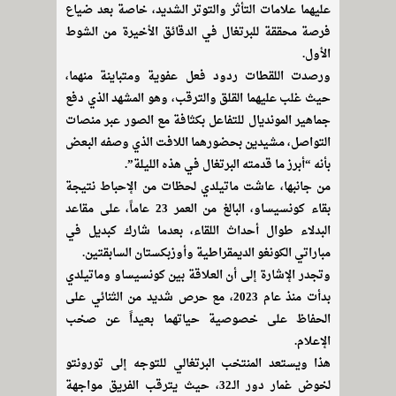
عليهما علامات التأثر والتوتر الشديد، خاصة بعد ضياع
فرصة محققة للبرتغال في الدقائق الأخيرة من الشوط
الأول.
ورصدت اللقطات ردود فعل عفوية ومتباينة منهما،
حيث غلب عليهما القلق والترقب، وهو المشهد الذي دفع
جماهير المونديال للتفاعل بكثافة مع الصور عبر منصات
التواصل، مشيدين بحضورهما اللافت الذي وصفه البعض
بأنه “أبرز ما قدمته البرتغال في هذه الليلة”.
من جانبها، عاشت ماتيلدي لحظات من الإحباط نتيجة
بقاء كونسيساو، البالغ من العمر 23 عاماً، على مقاعد
البدلاء طوال أحداث اللقاء، بعدما شارك كبديل في
مباراتي الكونغو الديمقراطية وأوزبكستان السابقتين.
وتجدر الإشارة إلى أن العلاقة بين كونسيساو وماتيلدي
بدأت منذ عام 2023، مع حرص شديد من الثنائي على
الحفاظ على خصوصية حياتهما بعيداً عن صخب
الإعلام.
هذا ويستعد المنتخب البرتغالي للتوجه إلى تورونتو
لخوض غمار دور الـ32، حيث يترقب الفريق مواجهة