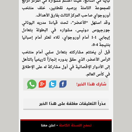
تبايناً في النتائج، حيث اختتم مشواره في المركز الرابع
للمجموعة الثامنة برصيد نقطتين، خلف منتخب
أوروجواي صاحب المركز الثالث بفارق الأهداف.
وقد استهل “الأخضر”، تحت قيادة مدربه اليوناني
جورجيوس دونيس، مشواره في البطولة بتعادل
إيجابي 1-1 أمام أوروجواي، تلاه تعثر أمام إسبانيا
بنتيجة 4-0،
قبل أن يختتم مشاركته بتعادل سلبي أمام منتخب
الرأس الأخضر، الذي حقق بدوره إنجازاً تاريخياً بالتأهل
إلى الأدوار الإقصائية في أول مشاركة له على الإطلاق
في كأس العالم.
شارك هذا الخبر!
عذراً التعليقات مغلقة على هذا الخبر
تصفح النسخة الكاملة
•
اعلن معنا