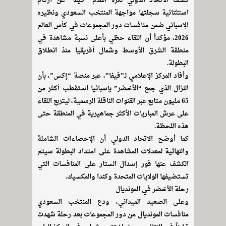
كشف الاتحاد الدولي لكرة القدم “فيفا” عن أرقام
استثنائية سجلتها مواجهة المنتخب السعودي ونظيره
الإسباني ضمن منافسات دور المجموعات في كأس العالم
2026، مؤكداً أن اللقاء حظي بأعلى نسبة مشاهدة في
منطقة الشرق الأوسط وشمال أفريقيا منذ انطلاق
البطولة.
وأفاد المركز الإعلامي لـ”فيفا”، عبر منصة “إكس”، بأن
النزال الذي جمع “الأخضر” بإسبانيا استقطب أكثر من
65 مليون متابع عبر القنوات الناقلة الرسمية، ليتربع اللقاء
على عرش المباريات الأكثر جماهيرية في المنطقة حتى
هذه اللحظة.
كما أوضح الاتحاد الدولي أن الإحصاءات الشاملة
والنهائية لمعدلات المشاهدة على امتداد البطولة سيتم
الكشف عنها فور إسدال الستار على المنافسات التي
تستضيفها الولايات المتحدة وكندا والمكسيك.
رحلة الأخضر في المونديال
وعلى الصعيد الميداني، ودع المنتخب السعودي
منافسات المونديال من دور المجموعات بعد رحلة شهدت