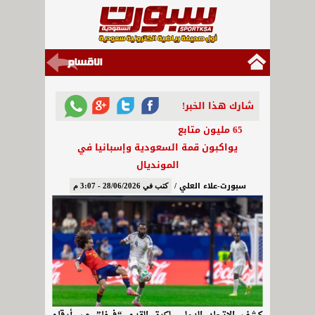
شارك هذا الخبر!
65 مليون متابع
يواكبون قمة السعودية وإسبانيا في
المونديال
سبورت-علاء العلي /
كتب في 28/06/2026 - 3:07 م