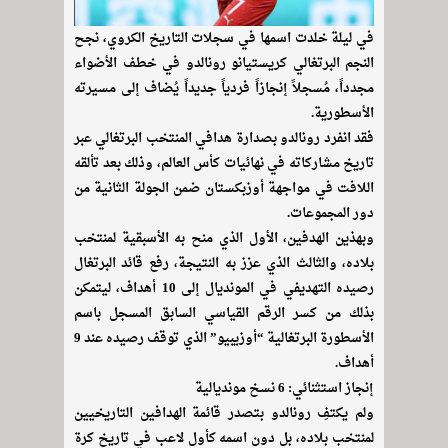
في ليلة خلدت اسمها في سجلات التاريخ الكروي، نجح
النجم البرتغالي كريستيانو رونالدو في خطف الأضواء
مجدداً، مُسجلاً إنجازاً فردياً جديداً يُضاف إلى مسيرته
الأسطورية.
فقد انفرد رونالدو بصدارة هدافي المنتخب البرتغالي عبر
تاريخ مشاركاته في نهائيات كأس العالم، وذلك بعد تألقه
اللافت في مواجهة أوزبكستان ضمن الجولة الثانية من
دور المجموعات.
وبهذين الهدفين، الأول الذي منح به الأسبقية لمنتخب
بلاده، والثالث الذي عزز به النتيجة، رفع قائد البرتغال
رصيده التهديفي في المونديال إلى 10 أهداف، ليتمكن
بذلك من كسر الرقم القياسي السابق المسجل باسم
الأسطورة البرتغالية “أوزيبيو” الذي توقف رصيده عند 9
أهداف.
إنجاز استثنائي: 6 نسخ مونديالية
ولم يكتفِ رونالدو بتصدر قائمة الهدافين التاريخيين
لمنتخب بلاده، بل دون اسمه كأول لاعب في تاريخ كرة