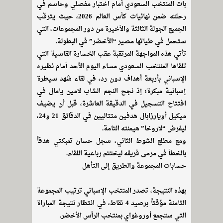
بات المنتخب السعودي أمام اختبار مفصلي وحاسم في
رحلته ضمن نهائيات كأس العالم 2026، حيث يترقب
الجميع الجولة الثالثة والأخيرة من دور المجموعات، التي
ستحمل في طياتها مصير “الأخضر” في البطولة.
تأتي هذه المواجهة المرتقبة عقب الخسارة القاسية التي
تلقاها المنتخب السعودي مساء اليوم الأحد أمام نظيره
الإسباني بأربعة أهداف دون رد، في لقاء شهد سيطرة
إسبانية مبكرة؛ إذ نجح النجم الشاب لامين يامال في
افتتاح التسجيل في الدقيقة العاشرة، قبل أن يضيف
ميكيل أويارزابال هدفين متتاليين في الدقائق 21 و24،
ليفرض “لاروخا” هيمنته التامة.
ومع مطلع الشوط الثاني، سجل حسان تمبكتي هدفاً
بالخطأ في مرمى فريقه ليختتم رباعية اللقاء.
حسابات المجموعة والطريق إلى التأهل
بهذه النتيجة، تصدر المنتخب الإسباني ترتيب المجموعة
الثامنة مؤقتاً برصيد 4 نقاط، في انتظار نتيجة المباراة
التي ستجمع أوروغواي بمنتخب الرأس الأخضر.