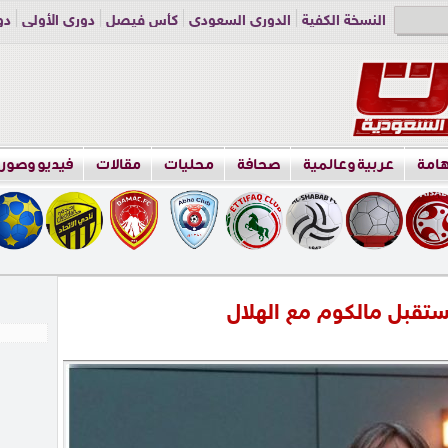
النسخة الكفية
الدوري السعودي
كأس فيصل
دوري الأولى
دو
دوري الناشئين
راسلنا
اعلن معنا
هامة
عربية وعالمية
صحافة
محليات
مقالات
فيديو وصور
تقبل مالكوم مع الهلال