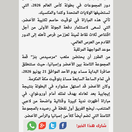
دور المجموعات في بطولة كأس العالم 2026، التي
تستضيفها الولايات المتحدة وكندا والمكسيك.
تأتي هذه المباراة في توقيت حاسم لكتيبة الأخضر،
التي تسعى لاستثمار دفعة الجولة الأولى من أجل
اقتناص ثلاث نقاط ثمينة تعزز من فرص تأهله إلى الدور
القادم من العرس العالمي.
موعد المواجهة المرتقبة
من المقرر أن يحتضن ملعب “مرسيدس بنز” قمة
المجموعة الثامنة بين الأخضر وإسبانيا، حيث ستنطلق
صافرة البداية مساء يوم الأحد الموافق 21 يونيو 2026،
في تمام الساعة السابعة مساءً بتوقيت مكة المكرمة.
وكان الأخضر قد استهل مشواره في البطولة بنتيجة
إيجابية بعد تعادله بهدف لمثله أمام أوروغواي، في
مباراة أظهرت ندية كبيرة وقتالية واضحة من لاعبي
المنتخب، ليضع الفريق أول نقطة في رصيده بالمجموعة
الثامنة التي تضم أيضاً كلاً من إسبانيا والرأس الأخضر.
شارك هذا الخبر!