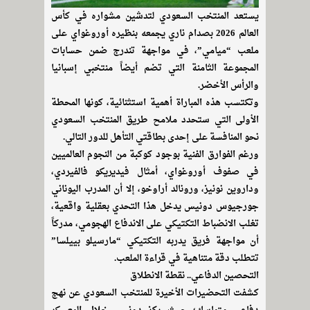
يستعد المنتخب السعودي لتدشين مشواره في كأس
العالم 2026 بصدام ناري يجمعه بنظيره أوروغواي على
ملعب “ميامي”، في مواجهة تندرج ضمن حسابات
المجموعة الثامنة التي تضم أيضاً منتخبي إسبانيا
والرأس الأخضر.
وتكتسب هذه المباراة أهمية استثنائية، كونها المحطة
الأولى التي ستحدد ملامح طريق المنتخب السعودي
نحو المنافسة على إحدى بطاقتي التأهل للدور التالي.
ورغم الفوارق الفنية بوجود كوكبة من النجوم العالميين
في صفوف أوروغواي، أمثال فيديريكو فالفيردي،
وداروين نونيز، ورونالد أراوخو، إلا أن المدرب اليوناني
جورجيوس دونيس يدخل هذا التحدي بعقلية واقعية،
تغلب الانضباط التكتيكي على الاندفاع الهجومي، مدركاً
أن مواجهة فريق يدربه التكتيكي “مارسيلو بييلسا”
تتطلب دقة متناهية في قراءة الملعب.
التحصين الدفاعي.. نقطة الانطلاق
كشفت التحضيرات الأخيرة للمنتخب السعودي عن نهج