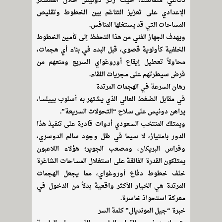
دفاعي متماسك؛ حيث ركز دونيس خلال المعسكر
الإعدادي على تعزيز التناغم بين الخطوط وتقليص
المساحات التي قد يستغلها المنافس.
ويهدف الجهاز الفني من هذا التحفظ إلى تأمين الخطوط
الخلفية كأولوية قصوى، قبل البدء في بناء أي هجمات،
محاولاً تعطيل إيقاع أوروغواي السريع ومنعهم من
فرض سيطرتهم على مجريات اللقاء.
رهان السرعة في الهجمات المرتدة
في مقابل الضغط العالي الذي يشتهر به أسلوب بييلسا،
يراهن دونيس على سلاح “التحولات السريعة”.
ويمتلك المنتخب السعودي أدوات قادرة على تنفيذ هذا
الدور بامتياز، لا سيما في ظل وجود سالم الدوسري،
وفراس البريكان، ومصعب الجوير؛ هؤلاء اللاعبون
يمتلكون القدرة الفائقة على استغلال المساحات الشاغرة
خلف خطوط دفاع أوروغواي، مما يجعل الهجمات
المرتدة هي الخيار الأكثر واقعية بدلاً من الدخول في
معركة استحواذ خاسرة.
خبرة “جيل المونديال” كلمة السر