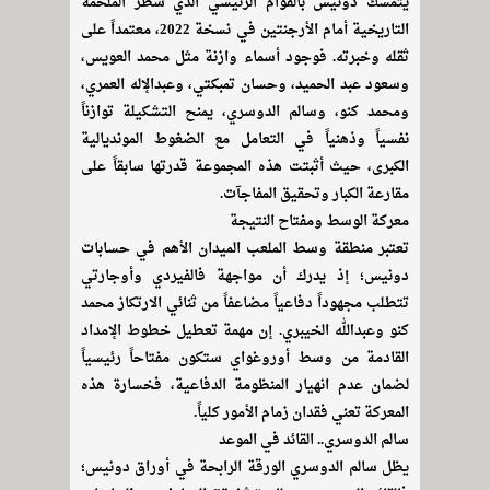
يتمسك دونيس بالقوام الرئيسي الذي سطر الملحمة
التاريخية أمام الأرجنتين في نسخة 2022، معتمداً على
ثقله وخبرته. فوجود أسماء وازنة مثل محمد العويس،
وسعود عبد الحميد، وحسان تمبكتي، وعبدالإله العمري،
ومحمد كنو، وسالم الدوسري، يمنح التشكيلة توازناً
نفسياً وذهنياً في التعامل مع الضغوط المونديالية
الكبرى، حيث أثبتت هذه المجموعة قدرتها سابقاً على
مقارعة الكبار وتحقيق المفاجآت.
معركة الوسط ومفتاح النتيجة
تعتبر منطقة وسط الملعب الميدان الأهم في حسابات
دونيس؛ إذ يدرك أن مواجهة فالفيردي وأوجارتي
تتطلب مجهوداً دفاعياً مضاعفاً من ثنائي الارتكاز محمد
كنو وعبدالله الخيبري. إن مهمة تعطيل خطوط الإمداد
القادمة من وسط أوروغواي ستكون مفتاحاً رئيسياً
لضمان عدم انهيار المنظومة الدفاعية، فخسارة هذه
المعركة تعني فقدان زمام الأمور كلياً.
سالم الدوسري.. القائد في الموعد
يظل سالم الدوسري الورقة الرابحة في أوراق دونيس؛