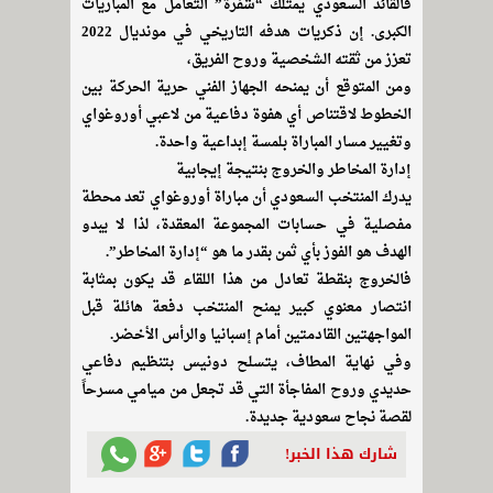
فالقائد السعودي يمتلك “شفرة” التعامل مع المباريات
الكبرى. إن ذكريات هدفه التاريخي في مونديال 2022
تعزز من ثقته الشخصية وروح الفريق،
ومن المتوقع أن يمنحه الجهاز الفني حرية الحركة بين
الخطوط لاقتناص أي هفوة دفاعية من لاعبي أوروغواي
وتغيير مسار المباراة بلمسة إبداعية واحدة.
إدارة المخاطر والخروج بنتيجة إيجابية
يدرك المنتخب السعودي أن مباراة أوروغواي تعد محطة
مفصلية في حسابات المجموعة المعقدة، لذا لا يبدو
الهدف هو الفوز بأي ثمن بقدر ما هو “إدارة المخاطر”.
فالخروج بنقطة تعادل من هذا اللقاء قد يكون بمثابة
انتصار معنوي كبير يمنح المنتخب دفعة هائلة قبل
المواجهتين القادمتين أمام إسبانيا والرأس الأخضر.
وفي نهاية المطاف، يتسلح دونيس بتنظيم دفاعي
حديدي وروح المفاجأة التي قد تجعل من ميامي مسرحاً
لقصة نجاح سعودية جديدة.
شارك هذا الخبر!