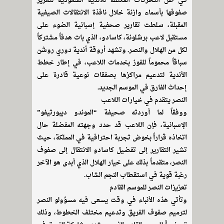
في ظل التحركات المكثفة للأندية السعودية لتعزيز
صفوفها بأسماء وازنة خلال نافذة الانتقالات الصيفية
المقبلة، سلطت تقارير صحفية إسبانية الضوء على
مستقبل لاعب برشلونة، كاسادو، الذي بات هدفاً مشتركاً
لكل من الهلال والنصر. وتشهد أروقة أندية دوري روشن
سباقاً محموماً للفوز بخدمات اللاعب، في إطار خطط
الأندية لتدعيم مراكزها بصفقات نوعية قادرة على
إحداث الفارق في الموسم الجديد.
النصر يتقدم في خيارات اللاعب
ووفقاً لما أوردته صحيفة “الموندو ديبورتيفو”
الإسبانية، فإن اللاعب قد حدد وجهته المفضلة حال
اتخاذه قراراً بخوض تجربة احترافية في المملكة، حيث
تشير التقارير إلى تفضيل كاسادو الانتقال إلى صفوف
النصر، متقدماً بذلك على خيار الهلال الذي أبدى هو الآخر
رغبة قوية في استقطاب النجم الشاب.
تعزيزات النصر للموسم القادم
وتأتي هذه الأنباء في وقت يسعى فيه مسؤولو النصر
لترميم صفوف الفريق وتدعيم مختلف الخطوط، وذلك