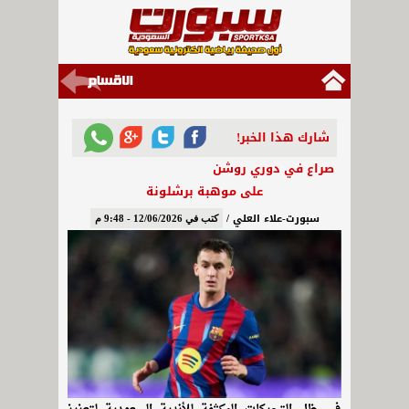
شارك هذا الخبر!
صراع في دوري روشن
على موهبة برشلونة
سبورت-علاء العلي /
كتب في 12/06/2026 - 9:48 م