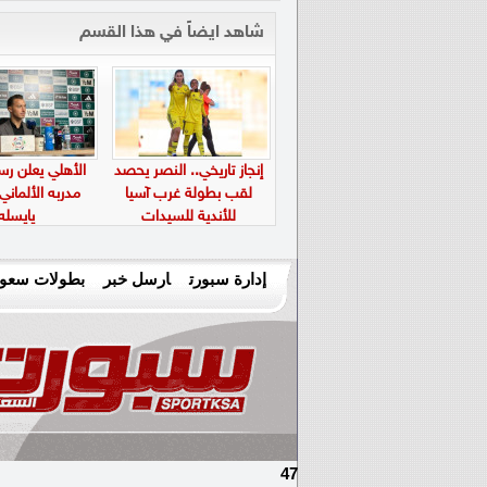
شاهد ايضاً في هذا القسم
إنجاز تاريخي.. النصر يحصد
الأهلي يعلن رسم
لقب بطولة غرب آسيا
مدربه الألماني
للأندية للسيدات
يايسله
إدارة سبورت
ارسل خبر
بطولات سعود
47