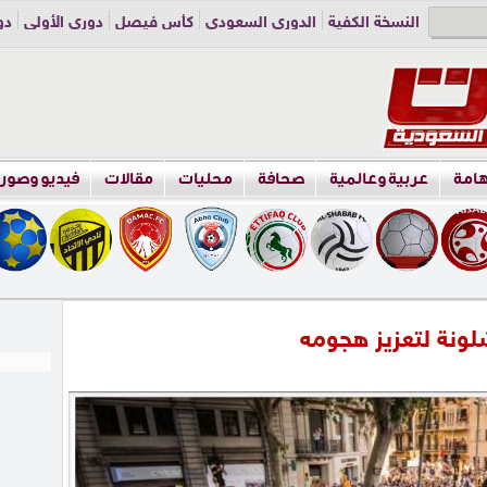
النسخة الكفية
الدوري السعودي
كأس فيصل
دوري الأولى
دو
دوري الناشئين
راسلنا
اعلن معنا
هامة
عربية وعالمية
صحافة
محليات
مقالات
فيديو وصور
لونة لتعزيز هجومه