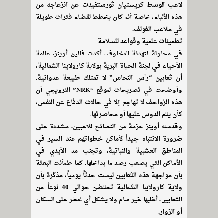
لاعب الوسط كريستيان ثورستفيدت عن انزعاجه من
هذه الأنباء، خاصة أنه كان يخطط لقضاء فترات طويلة
في ملاعب الغولف.
تطمينات علمية وقواعد للسلامة
في محاولة لتهدئة المخاوف، أكدت فالين أوينز، عالمة
الأحياء في لجنة الحياة البرية بولاية كارولاينا الشمالية،
أن ثعابين “رأس النحاس” لا تمتلك طبيعة عدوانية.
وأوضحت في تصريحات لموقع “NRK” النرويجي أن
هذه الزواحف لا تهاجم إلا في حالات الدفاع عن النفس،
كأن يتم الدوس عليها أو محاصرتها.
وقدمت أوينز حزمة من النصائح للاعبين، مشددة على
ضرورة الانتباه جيداً لأماكن خطواتهم عند السير في
المناطق العشبية والنباتية، وتجنب مد الأيدي في
الأماكن التي يصعب رصد ما بداخلها. كما طمأنت البعثة
بأن مواجهة هذه الثعابين ليست حدثاً يومياً، مذكّرة بأن
ولاية كارولاينا الشمالية تحتضن حوالي 40 نوعاً من
الثعابين، أغلبها غير سام ولا يشكل أي خطر على السكان
أو الزوار.