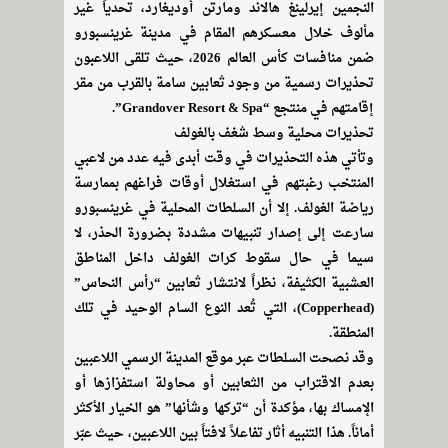
النجمين إيرلينغ هالاند ومارتن أوديغارد، تحدياً غير
مألوف خلال معسكرهم المقام في مدينة غرينسبورو
ضمن منافسات كأس العالم 2026، حيث تلقى اللاعبون
تحذيرات رسمية من وجود ثعابين سامة بالقرب من مقر
إقامتهم في منتجع “Grandover Resort & Spa”.
تحذيرات محلية وسط شغف بالغولف
وتأتي هذه التحذيرات في وقت أبدى فيه عدد من لاعبي
المنتخب رغبتهم في استغلال أوقات فراغهم بممارسة
رياضة الغولف. إلا أن السلطات المحلية في غرينسبورو
سارعت إلى إصدار تنبيهات مشددة بضرورة الحذر، لا
سيما في حال سقوط كرات الغولف داخل المناطق
العشبية الكثيفة، نظراً لانتشار ثعابين “رأس النحاس”
(Copperhead)، التي تُعد النوع السام الوحيد في تلك
المنطقة.
وقد نصحت السلطات عبر موقع المدينة الرسمي اللاعبين
بعدم الاقتراب من الثعابين أو محاولة استفزازها أو
الإمساك بها، مؤكدة أن “تركها وشأنها” هو الخيار الأكثر
أماناً. هذا التنبيه أثار تفاعلاً لافتاً بين اللاعبين، حيث عبّر