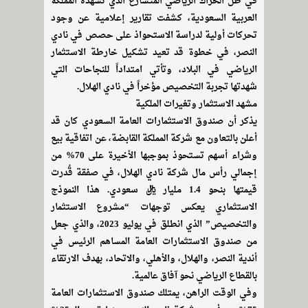
في ظل الحراك الرياضي المتسارع الذي تشهده المملكة
العربية السعودية، كشفت تقارير إعلامية عن وجود
تحركات أولية لدراسة الاستحواذ على حصص في نادي
النصر، في خطوة قد تعيد تشكيل خارطة الاستثمار
الرياضي في البلاد، وتأتي امتداداً للنجاحات التي
شهدتها تجربة التخصيص مؤخراً في نادي الهلال.
مشهد الاستثمار وتغيرات الملكية
يذكر أن صندوق الاستثمارات العامة السعودي كان قد
أعلن بالتعاون مع شركة المملكة القابضة، عن اتفاقية بيع
وشراء أسهم تستحوذ بموجبها الأخيرة على 70% من
إجمالي رأس مال شركة نادي الهلال، في صفقة قُدرت
قيمتها بنحو 1.4 مليار ريال سعودي. هذا النموذج
الاستثماري يعكس توجهات “مشروع الاستثمار
والتخصيص” الذي انطلق في يوليو 2023، والذي جعل
من صندوق الاستثمارات العامة المساهم الرئيس في
أندية النصر، والهلال، والأهلي، والاتحاد، بهدف الارتقاء
بالقطاع الرياضي نحو آفاق عالمية.
وفي الوقت الراهن، يمتلك صندوق الاستثمارات العامة