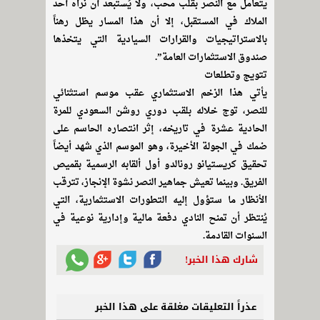
يتعامل مع النصر بقلب محب، ولا يُستبعد أن نراه أحد
الملاك في المستقبل، إلا أن هذا المسار يظل رهناً
بالاستراتيجيات والقرارات السيادية التي يتخذها
صندوق الاستثمارات العامة”.
تتويج وتطلعات
يأتي هذا الزخم الاستثماري عقب موسم استثنائي
للنصر، توج خلاله بلقب دوري روشن السعودي للمرة
الحادية عشرة في تاريخه، إثر انتصاره الحاسم على
ضمك في الجولة الأخيرة، وهو الموسم الذي شهد أيضاً
تحقيق كريستيانو رونالدو أول ألقابه الرسمية بقميص
الفريق. وبينما تعيش جماهير النصر نشوة الإنجاز، تترقب
الأنظار ما ستؤول إليه التطورات الاستثمارية، التي
يُنتظر أن تمنح النادي دفعة مالية وإدارية نوعية في
السنوات القادمة.
شارك هذا الخبر!
عذراً التعليقات مغلقة على هذا الخبر