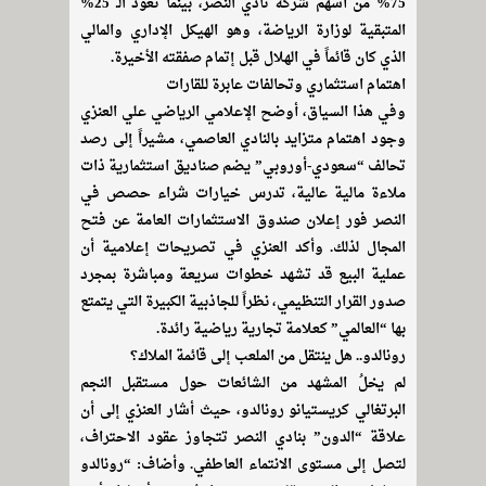
75% من أسهم شركة نادي النصر، بينما تعود الـ 25%
المتبقية لوزارة الرياضة، وهو الهيكل الإداري والمالي
الذي كان قائماً في الهلال قبل إتمام صفقته الأخيرة.
اهتمام استثماري وتحالفات عابرة للقارات
وفي هذا السياق، أوضح الإعلامي الرياضي علي العنزي
وجود اهتمام متزايد بالنادي العاصمي، مشيراً إلى رصد
تحالف “سعودي-أوروبي” يضم صناديق استثمارية ذات
ملاءة مالية عالية، تدرس خيارات شراء حصص في
النصر فور إعلان صندوق الاستثمارات العامة عن فتح
المجال لذلك. وأكد العنزي في تصريحات إعلامية أن
عملية البيع قد تشهد خطوات سريعة ومباشرة بمجرد
صدور القرار التنظيمي، نظراً للجاذبية الكبيرة التي يتمتع
بها “العالمي” كعلامة تجارية رياضية رائدة.
رونالدو.. هل ينتقل من الملعب إلى قائمة الملاك؟
لم يخلُ المشهد من الشائعات حول مستقبل النجم
البرتغالي كريستيانو رونالدو، حيث أشار العنزي إلى أن
علاقة “الدون” بنادي النصر تتجاوز عقود الاحتراف،
لتصل إلى مستوى الانتماء العاطفي. وأضاف: “رونالدو