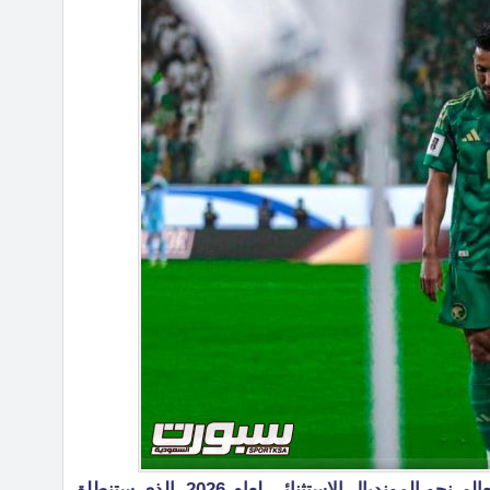
تتجه أنظار عشاق كرة القدم حول العالم نحو المونديال الاستثنائي لعام 2026، الذي ستنطلق