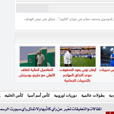
الدوسري ومحمد صلاح في صراع “التاريخ”.. سباق على عرش الهداف
في تدريبات
آيفان توني يعود للصفوف..
التفاصيل المالية لتعاقد
موعد التحاق المهاجم
الأهلي مع مارينو بوسيتش
بالتدريبات الجماعية
ية
بطولات عالمية
دوريات اوروبية
كأس أمم آسيا
كأس الخليج
ك