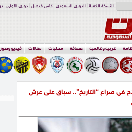
النسخة الكفية
الدوري السعودي
كأس فيصل
دوري الأولى
دو
دوري الناشئين
راسلنا
اعلن معنا
هامة
عربية وعالمية
صحافة
محليات
مقالات
فيديو وصور
 في صراع “التاريخ”.. سباق على عرش