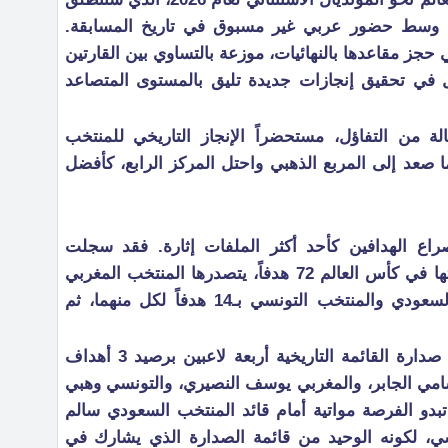
، وسط حضور عربي غير مسبوق في تاريخ المسابقة.
خبات عربية في حجز مقاعدها بالنهائيات، موزعة بالتساوي بين القارتين
مال في تحقيق إنجازات جديدة تليق بالمستوى المتصاعد
ة من التفاؤل، مستحضراً الإنجاز التاريخي للمنتخب
في نسخة قطر 2022، حينما صعد إلى المربع الذهبي واحتل المركز الرابع، كأفضل
صراع الهدافين كأحد أكثر الملفات إثارة. فقد سجلت
المنتخبات العربية عبر تاريخ مشاركاتها في كأس العالم 72 هدفاً، يتصدرها المنتخب المغربي
برصيد 20 هدفاً، متبوعاً بالمنتخب السعودي والمنتخب التونسي بـ14 هدفاً لكل منهما، ثم
أما على مستوى الهدافين، فيتقاسم صدارة القائمة التاريخية أربعة لاعبين برصيد 3 أهداف
مي الجابر، والمغربي يوسف النصيري، والتونسي وهبي
تبدو الفرصة مواتية أمام قائد المنتخب السعودي سالم
اسي، لكونه الوحيد من قائمة الصدارة الذي يشارك في