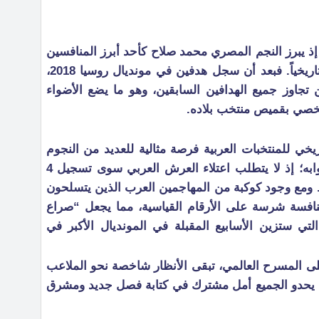
 إذ يبرز النجم المصري محمد صلاح كأحد أبرز المنافسين
على اعتلاء صدارة الهدافين العرب تاريخياً. فبعد أن سجل هدفين في مونديال روسيا 2018،
جاوز جميع الهدافين السابقين، وهو ما يضع الأضواء
خصي بقميص منتخب بلاده.
خي للمنتخبات العربية فرصة مثالية للعديد من النجوم
الحاليين لدخول التاريخ من أوسع أبوابه؛ إذ لا يتطلب اعتلاء العرش العربي سوى تسجيل 4
ومع وجود كوكبة من المهاجمين العرب الذين يتسلحون
منافسة شرسة على الأرقام القياسية، مما يجعل “صراع
التي ستزين الأسابيع المقبلة في المونديال الأكبر في
لى المسرح العالمي، تبقى الأنظار شاخصة نحو الملاعب
يث يحدو الجميع أمل مشترك في كتابة فصل جديد ومشرق