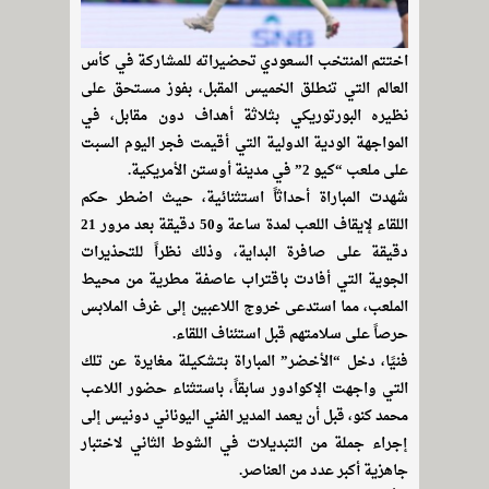
اختتم المنتخب السعودي تحضيراته للمشاركة في كأس
العالم التي تنطلق الخميس المقبل، بفوز مستحق على
نظيره البورتوريكي بثلاثة أهداف دون مقابل، في
المواجهة الودية الدولية التي أقيمت فجر اليوم السبت
على ملعب “كيو 2” في مدينة أوستن الأمريكية.
شهدت المباراة أحداثاً استثنائية، حيث اضطر حكم
اللقاء لإيقاف اللعب لمدة ساعة و50 دقيقة بعد مرور 21
دقيقة على صافرة البداية، وذلك نظراً للتحذيرات
الجوية التي أفادت باقتراب عاصفة مطرية من محيط
الملعب، مما استدعى خروج اللاعبين إلى غرف الملابس
حرصاً على سلامتهم قبل استئناف اللقاء.
فنيًا، دخل “الأخضر” المباراة بتشكيلة مغايرة عن تلك
التي واجهت الإكوادور سابقاً، باستثناء حضور اللاعب
محمد كنو، قبل أن يعمد المدير الفني اليوناني دونيس إلى
إجراء جملة من التبديلات في الشوط الثاني لاختبار
جاهزية أكبر عدد من العناصر.