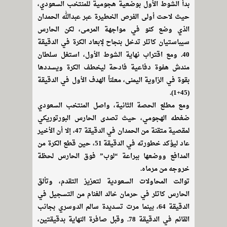
بدأ الشوط الأول بوضعية هجومية للمنتخب السعودي،
حيث لاحت أولى الفرص الخطيرة عبر عبدالله الحمدان
الذي وضع كنو في مواجهة المرمى، لكن الحارس
سيباستيان كاتلر تدخل بنجاح لإبعاد الكرة في الدقيقة
40. ومع اقتراب نهاية الشوط الأول، استغل سلطان
مندش هفوة دفاعية فادحة ليخطف الكرة ويسددها
بقوة في الزاوية اليمنى، معلناً الهدف الأول في الدقيقة
(45+1).
ومع مطلع الحصة الثانية، واصل المنتخب السعودي
ضغطه الهجومي، حيث تصدى الحارس البورتوريكي
لمقصية متقنة من الحمدان في الدقيقة 47، إلا أن الأخير
عاد ليؤكد خطورته في الدقيقة 51، حين قطع الكرة من
المدافع ووضعها ببراعة “لوب” فوق الحارس لحظة
خروجه من مرماه.
توالت المحاولات السعودية لتعزيز التقدم، وتألق
الحارس كاتلر في حرمان خالد الغنام من التسجيل في
الدقيقة 64، بينما مرت تسديدة سالم الدوسري بجانب
القائم في الدقيقة 78. وقبل صافرة النهاية بدقيقتين،