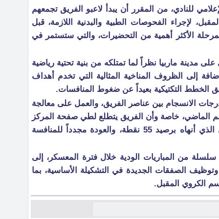
لامي للنادي، من المقرر أن يبدأ لاعبو الفريق تجمعهم
ينة جدة يوم 7 يوليو المقبل، لإجراء الفحوصات الطبية والبدنية اللازمة، قبل
لمرحلة الأكثر أهمية من التحضيرات، والتي ستستمر في
 على مدينة ماربيا نظراً لما تمتلكه من بنية تحتية رياضية
إضافة إلى الظروف المناخية المثالية التي تخدم أهداف
يق الخطط التكتيكية بعيداً عن ضغوط المنافسات.
ات الانسجام بين عناصر الفريق، والعمل على معالجة
سم الماضي، خاصة وأن الفريق يتطلع لطي صفحة المركز
الخامس في دوري روشن السعودي الذي أنهاه برصيد 55 نقطة، والعودة مجدداً للمنافسة
لسلة من المباريات الودية خلال فترة المعسكر، إلى
وتوظيف الصفقات الجديدة في التشكيلة الأساسية، بما
سم الكروي المقبل.