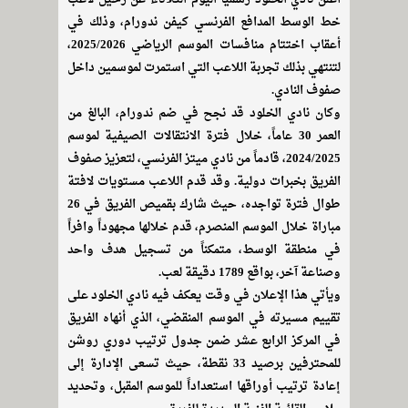
خط الوسط المدافع الفرنسي كيفن ندورام، وذلك في
أعقاب اختتام منافسات الموسم الرياضي 2025/2026،
لتنتهي بذلك تجربة اللاعب التي استمرت لموسمين داخل
صفوف النادي.
وكان نادي الخلود قد نجح في ضم ندورام، البالغ من
العمر 30 عاماً، خلال فترة الانتقالات الصيفية لموسم
2024/2025، قادماً من نادي ميتز الفرنسي، لتعزيز صفوف
الفريق بخبرات دولية. وقد قدم اللاعب مستويات لافتة
طوال فترة تواجده، حيث شارك بقميص الفريق في 26
مباراة خلال الموسم المنصرم، قدم خلالها مجهوداً وافراً
في منطقة الوسط، متمكناً من تسجيل هدف واحد
وصناعة آخر، بواقع 1789 دقيقة لعب.
ويأتي هذا الإعلان في وقت يعكف فيه نادي الخلود على
تقييم مسيرته في الموسم المنقضي، الذي أنهاه الفريق
في المركز الرابع عشر ضمن جدول ترتيب دوري روشن
للمحترفين برصيد 33 نقطة، حيث تسعى الإدارة إلى
إعادة ترتيب أوراقها استعداداً للموسم المقبل، وتحديد