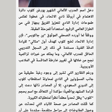
دخل اسم المدرب الألماني الشهير يورغن كلوب دائرة
الاهتمام في أروقة نادي الاتحاد، في خطوة تعكس
طموحات إدارة النادي لتعزيز الفريق بجهاز فني من
الطراز العالمي الرفيع، استعداداً للمرحلة المقبلة.​
ووفقاً لما أورده الصحفي الموثوق “بن جاكوبس”، فإن
إدارة الاتحاد تضع كلوب كهدف أول “مثالي” لقيادة
الدفة الفنية، مستندة في ذلك إلى السجل التدريبي
الحافل للمدرب الألماني، وما يملكه من خبرات تراكمية
نجح من خلالها في تغيير خارطة المنافسة في الملاعب
الأوروبية.​
ورغم التقارير التي تشير إلى وجود رغبة حقيقية من
جانب المسؤولين في النادي لمحاولة استقطاب كلوب
إلى الدوري السعودي، إلا أن المصادر ذاتها دعت إلى
قراءة المشهد بواقعية؛ مؤكدة أن التعاقد مع اسم بحجم
“كلوب” يظل تحدياً معقداً نظراً لمتطلباته الكبيرة.
كما قللت المصادر من صحة الأنباء التي تحدثت عن
وصول المفاوضات إلى مراحل متقدمة، مشددة على أن