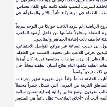
ددها لاعب فريق العلا، الإسباني جوانكا، القائم قبل أن
خلفية للمرمى، لتصيب طفلة كانت تتابع اللقاء بحماس.
ت الطفلة في نوبة بكاء تأثراً بالألم والمفاجأة، في
 الرياضية، لم يتردد اللاعب جوانكا في التوجه سريعاً
كررة للطفلة ومحاولاً طمأنتها من داخل أرضية الملعب،
تة تعاطف نالت إشادة الجماهير والمتابعين.
ول إلى حديث الساعة عبر مواقع التواصل الاجتماعي،
مشيدين بحرص اللاعب على تخفيف الصدمة عن الطفلة.
اللفظي؛ إذ برزت مبادرات مجتمعية فورية، كان أبرزها
 الطبية تكفلها التام بعلاج أسنان الطفلة مجاناً، حال
ي لاقت ترحيباً واسعاً.
أثارت الحادثة نقاشاً جاداً حول ضرورة تعزيز إجراءات
لمناطق القريبة من المرمى التي تشكل خطراً محتملاً
لب مغردون بوضع تدابير وقائية إضافية تضمن سلامة
لمه، أثبت أن “أخلاق الملاعب” تظل دائماً هي المنتصر