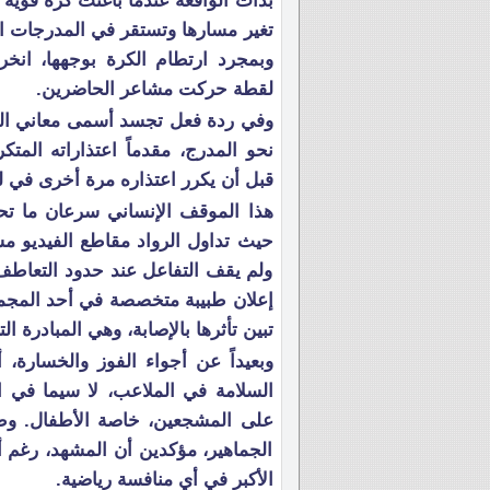
بدأت الواقعة عندما باغتت كرة قوية س
تغير مسارها وتستقر في المدرجات ال
وبمجرد ارتطام الكرة بوجهها، انخرط
لقطة حركت مشاعر الحاضرين.
وفي ردة فعل تجسد أسمى معاني الروح
نحو المدرج، مقدماً اعتذاراته المت
قبل أن يكرر اعتذاره مرة أخرى في لف
هذا الموقف الإنساني سرعان ما تح
حيث تداول الرواد مقاطع الفيديو 
ولم يقف التفاعل عند حدود التعاطف 
إعلان طبيبة متخصصة في أحد المجمعات
تبين تأثرها بالإصابة، وهي المبادرة الت
وبعيداً عن أجواء الفوز والخسارة، 
السلامة في الملاعب، لا سيما في ا
على المشجعين، خاصة الأطفال. وطا
الجماهير، مؤكدين أن المشهد، رغم أ
الأكبر في أي منافسة رياضية.