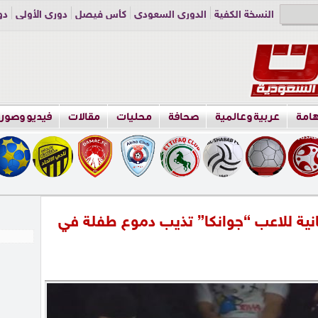
النسخة الكفية
الدوري السعودي
كأس فيصل
دوري الأولى
دو
دوري الناشئين
راسلنا
اعلن معنا
هامة
عربية وعالمية
صحافة
محليات
مقالات
فيديو وصور
انية للاعب “جوانكا” تذيب دموع طفلة في