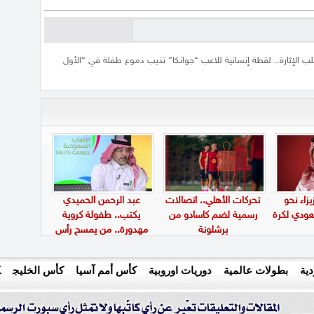
 الإثارة.. لقطة إنسانية للاعب “جوانكا” تذيب دموع طفلة في “الأول
يزاء نحو
تحركات الأهلي.. اتصالات
عبد الرحمن الحميدي
سعودي لكرة
رسمية لضم كاسادو من
يكتب.. طفولة كروية
برشلونة
مهدورة.. من يمسح رأس
الموهبة ثم يتجاهل
مستقبلها؟
ية
بطولات عالمية
دوريات اوروبية
كأس أمم آسيا
كأس الخليج
ك