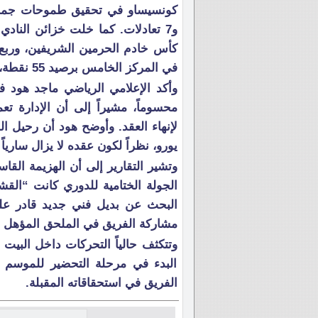
و7 تعادلات. كما خلت خزائن النا
كأس خادم الحرمين الشريفين، وربع ن
في المركز الخامس برصيد 55 نقطة، وهو مركز لم يلِبِ تطلعات الإدارة والأنصار.
وأكد الإعلامي الرياضي ماجد هود 
محسوماً، مشيراً إلى أن الإدارة تعمل
يورو، نظراً لكون عقده لا يزال ساريا
الجولة الختامية للدوري كانت “الق
البحث عن بديل فني جديد قادر على
مشاركة الفريق في الملحق المؤهل لد
وتتكثف حالياً التحركات داخل البيت
البدء في مرحلة التحضير للموسم ال
الفريق في استحقاقاته المقبلة.