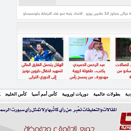
3 ملايين يورو.. الاتحاد يتجه نحو فك الارتباط بكونسيساو
. اتصالات
عبد الرحمن الحميدي
الهلال يتحمل الفارق المالي
سادو من
يكتب.. طفولة كروية
لتمهيد انتقال داروين نونيز
ة
مهدورة.. من يمسح رأس
إلى الدوري التركي
الموهبة ثم يتجاهل
مستقبلها؟
ية
بطولات عالمية
دوريات اوروبية
كأس أمم آسيا
كأس الخليج
ك