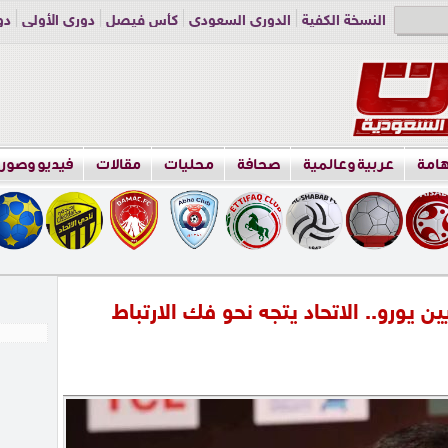
النسخة الكفية
الدوري السعودي
كأس فيصل
دوري الأولى
دو
دوري الناشئين
راسلنا
اعلن معنا
هامة
عربية وعالمية
صحافة
محليات
مقالات
فيديو وصور
ائي يتجاوز الـ3 ملايين يورو.. الاتحاد يتجه نحو فك الارتباط