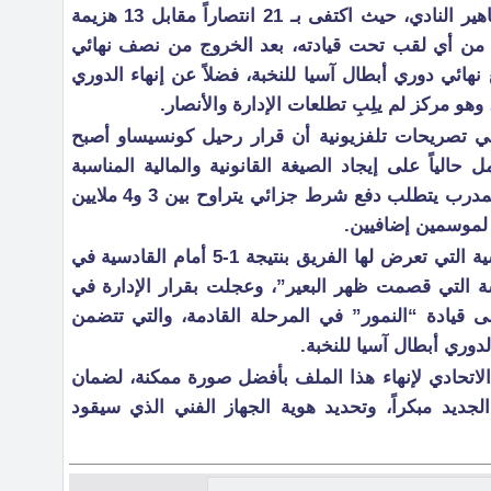
كونسيساو في تحقيق طموحات جماهير النادي، حيث اكتفى بـ 21 انتصاراً مقابل 13 هزيمة
دي من أي لقب تحت قيادته، بعد الخروج من نصف نهائي
هائي دوري أبطال آسيا للنخبة، فضلاً عن إنهاء الدوري
في تصريحات تلفزيونية أن قرار رحيل كونسيساو أصبح
 حالياً على إيجاد الصيغة القانونية والمالية المناسبة
لإنهاء العقد. وأوضح هود أن رحيل المدرب يتطلب دفع شرط جزائي يتراوح بين 3 و4 ملايين
ً لموسمين إضافيين.
وتشير التقارير إلى أن الهزيمة القاسية التي تعرض لها الفريق بنتيجة 1-5 أمام القادسية في
شة التي قصمت ظهر البعير”، وعجلت بقرار الإدارة في
 قيادة “النمور” في المرحلة القادمة، والتي تتضمن
وري أبطال آسيا للنخبة.
 الاتحادي لإنهاء هذا الملف بأفضل صورة ممكنة، لضمان
جديد مبكراً، وتحديد هوية الجهاز الفني الذي سيقود