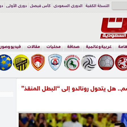
النسخة الكفية
الدوري السعودي
كأس فيصل
دوري الأولى
دو
دوري الناشئين
راسلنا
اعلن معنا
هامة
عربية وعالمية
صحافة
محليات
مقالات
فيديو وصور
.. هل يتحول رونالدو إلى “البطل المنقذ”