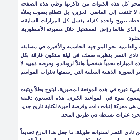
ً لمحو كل هذه الكبوات من ذاكرتها وطي هذه الصفحة
ية لا تلتفت إلى الماضي الحزين، بل تتطلع بصوت يملأه
ظة تتويج واحدة كفيلة بغسل كل المرارات السابقة،
ول الذي طالما روّض المستحيل خلال مسيرته الأسطورية.
خلود
 والعالمية نحو المواجهة الحاسمة والأخيرة في مسابقة
نادي النصر بنظيره ضمك، في ليلة ستكون فارقة بكل
المباراة تحدياً شخصياً هائلاً لرونالدو، وفرصة ذهبية لا
ر الصورة الذهنية السلبية التي رسمتها تعثرات المواسم
 شيء غيره في هذه الموقعة المصيرية، ليتوج بطلاً ويثبت
نهضون بقوة في المواعيد الكبرى. هذه التسعون دقيقة
ل هي معركة إثبات ذات، وفرصة أخيرة لكتابة تاريخ جديد
مجرد عثرات بسيطة في طريق المجد.
نادي النصر لسنوات طويلة، ما جعل هذا الدرع تحديداً