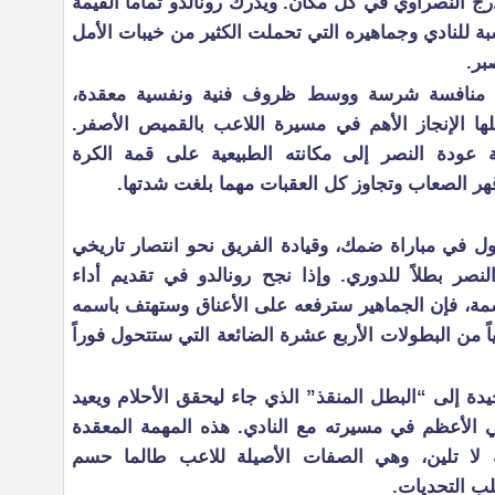
رج النصراوي في كل مكان. ويدرك رونالدو تماماً القيمة
سبة للنادي وجماهيره التي تحملت الكثير من خيبات الأمل
بر.
د منافسة شرسة ووسط ظروف فنية ونفسية معقدة،
ها الإنجاز الأهم في مسيرة اللاعب بالقميص الأصفر.
 عودة النصر إلى مكانته الطبيعية على قمة الكرة
قهر الصعاب وتجاوز كل العقبات مهما بلغت شدتها.
ل في مباراة ضمك، وقيادة الفريق نحو انتصار تاريخي
لنصر بطلاً للدوري. وإذا نجح رونالدو في تقديم أداء
سمة، فإن الجماهير سترفعه على الأعناق وستهتف باسمه
ً من البطولات الأربع عشرة الضائعة التي ستتحول فوراً
ة إلى “البطل المنقذ” الذي جاء ليحقق الأحلام ويعيد
 هي الأعظم في مسيرته مع النادي. هذه المهمة المعقدة
الية لا تلين، وهي الصفات الأصيلة للاعب طالما حسم
لب التحديات.