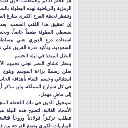
هو الحلم الأكبر والمطلب الأول للمد
الرمزية والرياضية لهذه البطولة بالن
وتنتظر لحظة الفرح الكبرى بفارغ الص
إن تحقيق هذا اللقب الصعب، بع
سيعطي البطولة طعماً خاصاً، ويجعل
استعادة درع الدوري تعني ببساطة
السعودية، وتأكيد قدرة الفريق على 
البطل المنقذ في ليلة الحسم
ينتظر عشاق النصر تجلي نجمهم الأو
يعلن رسميًا براءة الموسم ويتوج ا
استثنائي وحسم اللقاء بأهدافه الحا
في كل شوارع المملكة، ولن تتذكر أيا
إلى ماضٍ مهمل.
سيتحول الدون في تلك اللحظة المجيد
الأمجاد الغائبة، لتصبح هذه الليلة
تتطلب تركيزاً فولاذياً وروحاً قت
المباريات الكبرى وصنع الفرحة من ق