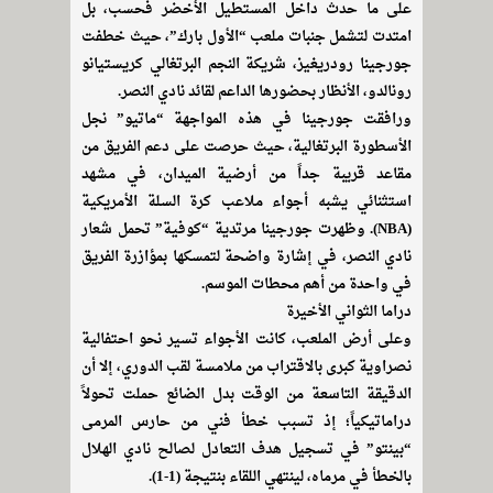
على ما حدث داخل المستطيل الأخضر فحسب، بل
امتدت لتشمل جنبات ملعب “الأول بارك”، حيث خطفت
جورجينا رودريغيز، شريكة النجم البرتغالي كريستيانو
رونالدو، الأنظار بحضورها الداعم لقائد نادي النصر.
ورافقت جورجينا في هذه المواجهة “ماتيو” نجل
الأسطورة البرتغالية، حيث حرصت على دعم الفريق من
مقاعد قريبة جداً من أرضية الميدان، في مشهد
استثنائي يشبه أجواء ملاعب كرة السلة الأمريكية
(NBA). وظهرت جورجينا مرتدية “كوفية” تحمل شعار
نادي النصر، في إشارة واضحة لتمسكها بمؤازرة الفريق
في واحدة من أهم محطات الموسم.
دراما الثواني الأخيرة
وعلى أرض الملعب، كانت الأجواء تسير نحو احتفالية
نصراوية كبرى بالاقتراب من ملامسة لقب الدوري، إلا أن
الدقيقة التاسعة من الوقت بدل الضائع حملت تحولاً
دراماتيكياً؛ إذ تسبب خطأ فني من حارس المرمى
“بينتو” في تسجيل هدف التعادل لصالح نادي الهلال
بالخطأ في مرماه، لينتهي اللقاء بنتيجة (1-1).