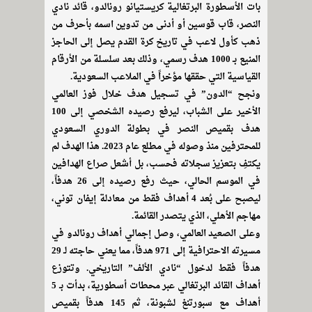
بات الأسطورة البرتغالية كريستيانو رونالدو، قائد نادي
النصر، قاب قوسين أو أدنى من تدوين اسمه بأحرف من
ذهب كأول لاعب في تاريخ كرة القدم يصل إلى الحاجز
المنيع بـ 1000 هدف رسمي، وذلك بعد سلسلة من الأرقام
القياسية التي حققها مؤخراً في الملاعب السعودية.
ونجح “الدون” في تسجيل هدف خلال فوز العالمي
الأخير على الشباب، ليرفع رصيده الشخصي إلى 100
هدف بقميص النصر في بطولة الدوري السعودي
للمحترفين منذ وصوله في مطلع عام 2023. هذا الهدف لم
يكتفِ بتعزيز سجلاته فحسب، بل أشعل صراع الهدافين
في الموسم الحالي، حيث رفع رصيده إلى 26 هدفاً،
ليصبح على بُعد 4 أهداف فقط من معادلة إيفان توني،
مهاجم الأهلي، الذي يتصدر القائمة.
وعلى الصعيد العالمي، وصل إجمالي أهداف رونالدو في
مسيرته الاحترافية إلى 971 هدفاً، مما يعني حاجته لـ 29
هدفاً فقط لدخول “نادي الألف” التاريخي. وتتوزع
أهداف القائد البرتغالي عبر محطات أسطورية، بدأت بـ 5
أهداف مع سبورتنغ لشبونة، ثم 145 هدفاً بقميص