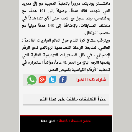
مانشستر يونايتد، مروراً بالحقبة الذهبية مع ريال مدريد
التي شهدت 450 هدفاً، وصولاً إلى 101 هدف مع
يوفنتوس، بينما سجل مع النصر حتى الآن 127 هدفاً في
مختلف المسابقات، بالإضافة إلى 143 هدفاً دولياً مع
منتخب البرتغال.
ويترقب عشاق كرة القدم حول العالم المباريات القادمة لـ
العالمي، لمتابعة الرحلة التصاعدية لرونالدو نحو الرقم
الإعجازي، في ظل المستويات التهديفية العالية التي
يقدمها النجم البالغ من العمر 41 عاماً، مؤكداً استمراره في
تحطيم الأرقام القياسية بقميص النصر.
شارك هذا الخبر!
عذراً التعليقات مغلقة على هذا الخبر
تصفح النسخة الكاملة
•
اعلن معنا