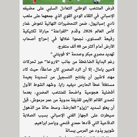
فرض المنتخب الوطني التعادل السلبي على مضيفه
الإسباني في اللقاء الودي القوي الذي جمعهما على ملعب
نادي إسبانيول، ضمن التحضيرات النهائية لخوض غمار
كأس العالم 2026. وقدم “الفراعنة” مباراة تكتيكية
رفيعة المستوى، نجحوا خلالها في إحراج أصحاب
الأرض أمام أكثر من 40 ألف متفرج.
تهديد مصري مبكر وصدمة “لا فوينتي”
رغم البداية الضاغطة من جانب “لاروخا” عبر تحركات
لامين يامال، إلا أن الرد المصري كان صاعقاً؛ حيث كاد
مهند لاشين أن يفتتح التسجيل من تسديدة بعيدة
مستغلاً خطأ الحارس ديفيد رايا. وشهد الشوط الأول
أفضلية هجومية واضحة للمنتخب المصري، بعدما
تصدى القائم الأيمن لقذيفة مدوية من عمر مرموش، قبل
أن يعلو تسديد “زيزو” العارضة، وسط حالة من الذهول
سيطرت على الجهاز الفني الإسباني بسبب الصلابة
الدفاعية التي قادها حمدي فتحي وياسر ابراهيم.
شوبير يذود عن المرمى ببسالة