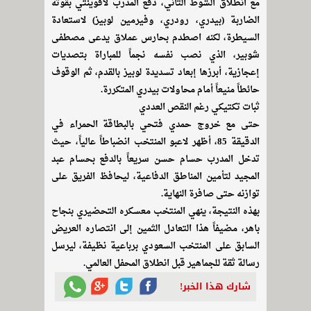
مع انطلاق الشوط الثاني، دفع المدرب لافوينتي بقوته
الضاربة (بيدري، رودري، وفيرمين لوبيز) لاستعادة
السيطرة، لكنه اصطدم بحارس عملاق يدعى مصطفى
شوبير، الذي نصب نفسه نجماً للمباراة بتصديات
إعجازية، أبرزها إبعاد تسديدة لوبيز بالقدم، ثم الوقوف
حائطاً منيعاً أمام محاولات بيدري المتكررة.
ثبات تكتيكي رغم النقص العددي
حتى مع خروج حمدي فتحي بالبطاقة الحمراء في
الدقيقة 85، أظهر لاعبو المنتخب انضباطاً عالياً، حيث
تدخل المدرب حسام حسن سريعاً بالدفع بحسام عبد
المجيد لتأمين المناطق الدفاعية، ليحافظ الفريق على
توازنه حتى صافرة النهاية.
بهذه النتيجة، ينهي المنتخب معسكره التحضيري بنجاح
باهر، مضيفاً هذا التعادل الثمين إلى انتصاره العريض
السابق على المنتخب السعودي برباعية نظيفة، ليرسل
رسالة ثقة للجماهير قبل انطلاق المحفل العالمي.
شارك هذا الخبر!