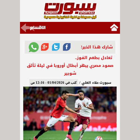
شارك هذا الخبر!
تعادل بطعم الفوز..
صمود مصري يبهر أبطال أوروبا في ليلة تألق
شوبير
سبورت-علاء العلي /
كتب في 01/04/2026 - 12:16 ص