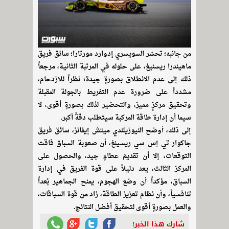
من جانبه؛ تحسّر السويسري إدوارد مورتارا؛ سائق فريق
ماهيندرا ريسنيغ، على حلوله في المرتبة الثانية، مرجعاً
ذلك إلى عدم الانطلاق بصورةٍ جيدة؛ نظراً للازدحام،
مشدداً على ضرورة عدم التفريط بالجولة المقبلة
وتحقيق مركزٍ مميز، والتحضير لذلك بصورةٍ أقوى، لا
سيما أن إدارة طاقة المركبة سيتطلب دقةً أكبر.
إلى ذلك، أوضح النيوزيلندي ميتش إيفانز، سائق فريق
جاكوار تي إس سي ريسينغ، أن صعوبة السباق فاقت
التوقعات، إلا أن تقديمَ عطاءٍ جيد، والحصول على
المركز الثالث، يعد دليلاً على قوة الفريق في إدارة
السباق، مؤكداً أن وضع الهجوم، يمنح الجماهير بُعداً
تنافسياً، وأن نظام تعزيز الطاقة، زاد من قوة السباقات،
والعمل بصورةٍ أقوى لتحقيق أفضل النتائج.
شارك هذا الخبر!