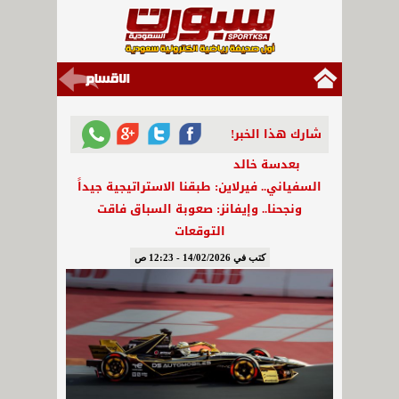
شارك هذا الخبر!
بعدسة خالد
السفياني.. فيرلاين: طبقنا الاستراتيجية جيداً
ونجحنا.. وإيفانز: صعوبة السباق فاقت
التوقعات
كتب في 14/02/2026 - 12:23 ص