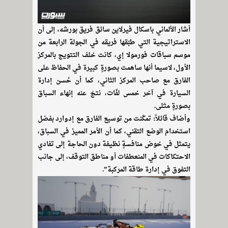
أشار الألماني باسكال فيرلاين سائق فريق بورشه، إلى أن
الاستراتيجية التي طبّقها فريقه في الجولة الرابعة من
موسم سباقات فورمولا إي، كانت خلف التتويج بالمركز
الأول، لاسيما أنها ساهمت بصورةٍ كبيرة في الحفاظ على
الفارق مع صاحب المركز الثاني، كما أن حُسن إدارة
السيارة في آخر خمس لفّات، نتجَ عنه إنهاء السباق
بصورةٍ مثلى.
وأضاف قائلاً: تمكّنت من توسيع الفارق مع إدوارد بفضل
استخدام الوضع التقني، كما أن الأمر المميز في السباق،
يتمثل في خوض منافسةٍ نظيفة دون الحاجة إلى تفادي
الاحتكاكات في المنعطفات أو مناطق التوقف، إلى جانب
التفوق في إدارة طاقة المركبة”.