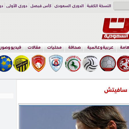
النسخة الكفية
الدوري السعودي
كأس فيصل
دوري الأولى
دو
دوري الناشئين
راسلنا
اعلن معنا
هامة
عربية وعالمية
صحافة
محليات
مقالات
فيديو وصور
ة سافيتش