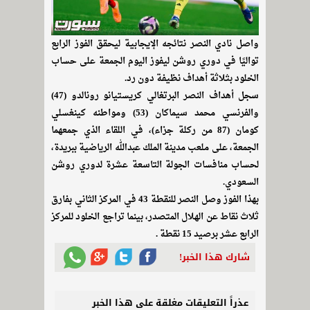
واصل نادي النصر نتائجه الإيجابية ليحقق الفوز الرابع
تواليًا في دوري روشن ليفوز اليوم الجمعة على حساب
الخلود بثلاثة أهداف نظيفة دون رد.
سجل أهداف النصر البرتغالي كريستيانو رونالدو (47)
والفرنسي محمد سيماكان (53) ومواطنه كينغسلي
كومان (87 من ركلة جزاء)، في اللقاء الذي جمعهما
الجمعة، على ملعب مدينة الملك عبدالله الرياضية ببريدة،
لحساب منافسات الجولة التاسعة عشرة لدوري روشن
السعودي.
بهذا الفوز وصل النصر للنقطة 43 في المركز الثاني بفارق
ثلاث نقاط عن الهلال المتصدر، بينما تراجع الخلود للمركز
الرابع عشر برصيد 15 نقطة .
شارك هذا الخبر!
عذراً التعليقات مغلقة على هذا الخبر