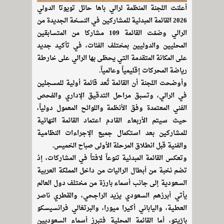
أعلنت اللجنة المنظمة لرالي باها حائل تويوتا الدولي
2026 القائمة المبدئية للمشاركين في النسخة الجديدة من
الرالي وضمّت القائمة 109 مشاركا من المتسابقين
المحليين والدوليين بمختلف الفئات، في تأكيد جديد
على المكانة المتقدمة التي يحظى بها الرالي على خارطة
رياضة المحركات إقليمياً وعالمياً.
وأوضحت اللجنة أن القائمة تُعد قائمة أولية للمسجلين
في الرالي، وتسبق مراحل التدقيق الإداري والفحص
الفني المعتمدة وفق الأنظمة واللوائح المعمول دولياً،
حيث سيتم الأربعاء القادم اعتماد القائمة النهائية
للمشاركين بعد استكمال جميع الإجراءات النظامية
والفنية قبل انطلاق المرحلة الأولى صباح الخميس.
وتعكس القائمة المبدئية تنوعاً لافتاً في المشاركات، إذ
تضم نخبة من أبطال الراليات من داخل المملكة العربية
السعودية إلى جانب أسماء بارزة من مختلف دول العالم
يأتي أبرزهم السعودي يزيد الراجحي، والقطري ناصر
العطية، والياباني أكيرا ميورا، والبرتغالي فرانسيسكو
بارّيتو، أما القائمة المحلية فتبرز أسماء السعوديين