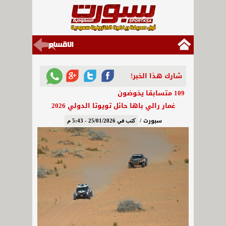
شارك هذا الخبر!
109 متسابقا يخوضون
غمار رالي باها حائل تويوتا الدولي 2026
سبورت /
كتب في 25/01/2026 - 5:43 م