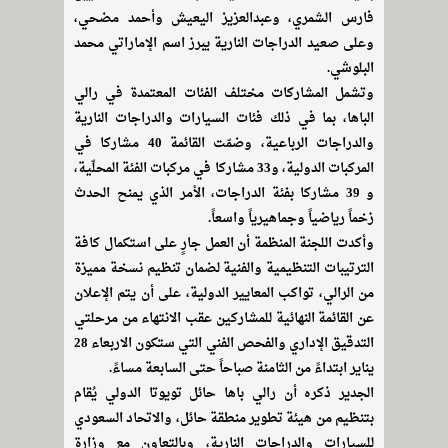
فارس الشمري، وعبدالعزيز اليعيش وأحمد مضحي،
وعلى صعيد الدراجات النارية يبرز اسم الإماراتي محمد
البلوشي.
وتشمل المشاركات مختلف الفئات المعتمدة في رالي
الباها، بما في ذلك فئات السيارات والدراجات النارية
والدراجات الرباعية، وضمّت القائمة 40 مشاركا في
المركبات الدولية، و33 مشاركا في مركبات الفئة المحلّية،
و 39 مشاركا بفئة الدراجات، الأمر الذي يمنح الحدث
زخماً رياضياً وجماهيرياً واسعاً.
وأكدت اللجنة المنظمة أن العمل جارٍ على استكمال كافة
الترتيبات التنظيمية والفنية لضمان تنظيم نسخة مميزة
من الرالي، تواكب المعايير الدولية، على أن يتم الإعلان
عن القائمة النهائية للمشاركين عقب الانتهاء من مرحلتي
التدقيق الإداري والفحص الفني التي ستكون الاربعاء 28
يناير ابتداءً من الثامنة صباحاً حتى السابعة مساءً.
الجدير ذكره أن رالي باها حائل تويوتا الدولي يُقام
بتنظيم من هيئة تطوير منطقة حائل، والاتحاد السعودي
للسيارات والدراجات النارية، وبالتعاون مع وزارة