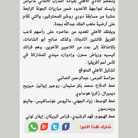
يتحضر النادي الأهلي بقيادة المدرب الألماني ماتياس
يايسله لمواجهة الأخدود ضمن مباريات الجولة الرابعة
عشرة من مسابقة دوري روشن للمحترفين، والتي تقام
على أرضية ملعب الملك عبدالله بجدة.
ويفتقد الأهلي للعديد من عناصره على رأسهم لاعب
الفريق فالنتين أتانجانا، وكذلك صالح أبو الشامات،
بالإضافة إلى عدد من اللاعبين الأخرين، وهم فرانك
كيسيه ورياض محرز، وإدوارد ميندي للمشاركة في
كأس أمم أفريقيا .
تشكيل الأهلي المتوقع
حراسة المرمى: عبدالرحمن الصانبي
خط الدفاع: محمد بكر سليمان، روجير إيبانيز، ميريح
ديميرال، زكريا هوساوي
خط الوسط: زياد الجهني، ماثيوس غونسالفيس، جالينو
ويندرسون
خط الهجوم: فهد الرشيدي، فراس البريكان، إيفان توني
شارك هذا الخبر!