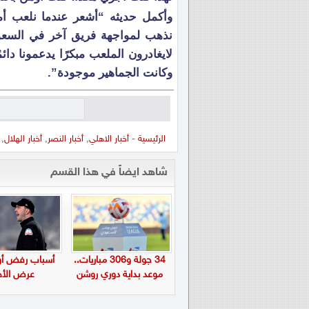
وأكمل حديثه “أشعر عندما نلعب أما
نذهب لمواجهة فريق آخر في السعودي
وكانت الجماهير موجودة”.
الرئيسية
-
أخبار الاهلي
,
أخبار النصر
,
أخبار الهلال
,
شاهد ايضاً في هذا القسم
34 جولة و306 مباريات..
أسباب رفض أول
موعد بداية دوري روشن
عرض الأه