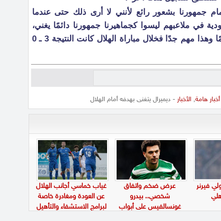
م جمهورنا بشعور رائع لأنني لا أرى ذلك حتى عندما
ة في ملاعبهم ليسوا كجماهيرنا جمهورنا دائمًا يغني،
لايغادرون الملعب مبكرًا يدعمونا دائمًا وهذا مهم جدًا فخلال مباراة الهلال كانت النتيجة 3 ـ 0
أخبار هامة
,
الأخبار
- ديميرال يتغنى بهدفه أمام الهلال
ي فيرنر
عرض ضخم واتفاق
غياب خماسي أجانب الهلال
لي
شخصي.. بيدرو
عن العودة ومغادرة خاصة
غونسالفيس على أبواب
لبرامج الاستشفاء والتأهيل
الانتقال إلى الاتحاد