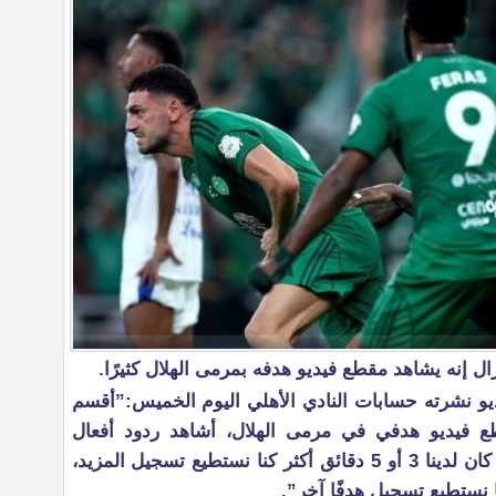
ل إنه يشاهد مقطع فيديو هدفه بمرمى الهلال كثيرًا.
يو نشرته حسابات النادي الأهلي اليوم الخميس:”أقسم
 فيديو هدفي في مرمى الهلال، أشاهد ردود أفعال
الجماهير، زملائي أُصيبوا بالجنون، لو كان لدينا 3 أو 5 دقائق أكثر كنا نستطيع تسجيل المزيد،
 نستطيع تسجيل هدفًا آخر”.