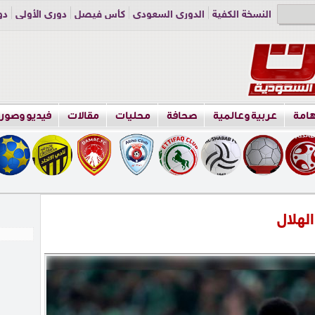
النسخة الكفية
الدوري السعودي
كأس فيصل
دوري الأولى
دو
دوري الناشئين
راسلنا
اعلن معنا
هامة
عربية وعالمية
صحافة
محليات
مقالات
فيديو وصور
لهلال