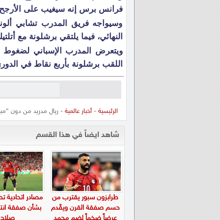
فرانس برس إنه سيغيب على الأرجح لم
وسيواجه فريق المدرب تشابي ألون
النهائي، فيما يلتقي برشلونة مع أتلتيك 
ويتعرض المدرب الإسباني لضغوط ب
اللقب برشلونة بأربع نقاط في الدوري 
الرئيسية
-
أخبار عالمية
- ريال مدريد من دون “مب
شاهد ايضاً في هذا القسم
طرابزون سبور يقترب من
مصادر اتحادية ت
حسم صفقة القرن ويقّدم
بشأن صفقة انت
عرضاً ضخماً لضم محمد
صلاح