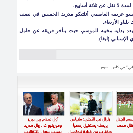
دة لا تقل عن ثلاثة أسابيع.
سو غريمه العاصمي أتلتيكو مدريد الخميس في نصف
بلباو الأربعاء.
عد بداية مخيبة للموسم، حيث يتأخر فريقه عن حامل
الإسباني (ليغا).
ابي” في كأس السوبر
حسم الجدل
زلزال في الأهلي: ماتياس
أول صدام بين بيريز
قال محمد
يايسله يستقيل رسمياً
ومورينيو في ريال مدريد
ويقترب من قيادة نيوكاسل
بسبب سوق الانتقالات