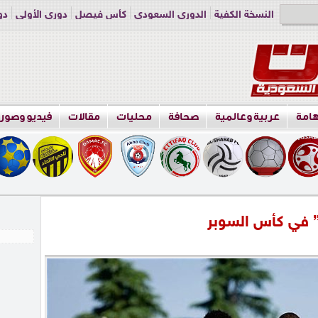
النسخة الكفية
الدوري السعودي
كأس فيصل
دوري الأولى
دو
دوري الناشئين
راسلنا
اعلن معنا
هامة
عربية وعالمية
صحافة
محليات
مقالات
فيديو وصور
” في كأس السوبر