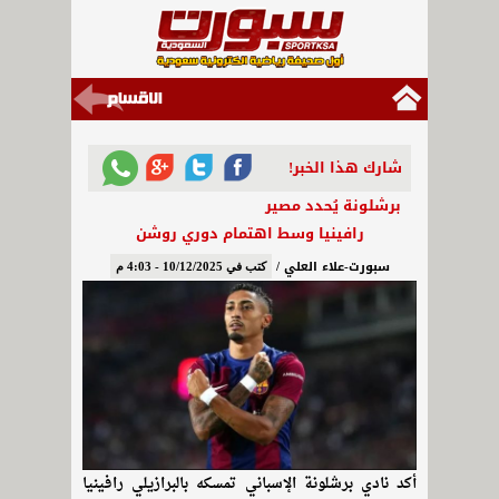
شارك هذا الخبر!
برشلونة يُحدد مصير
رافينيا وسط اهتمام دوري روشن
سبورت-علاء العلي /
كتب في 10/12/2025 - 4:03 م
أكد نادي برشلونة الإسباني تمسكه بالبرازيلي رافينيا