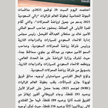
اختتمت اليوم السبت 29 نوفمبر 2025م، منافسات
الجولة الختامية لبطولة العالم للراليات “رالي السعودية
2025 بدعم من جميل لرياضة المحركات”، والتي تُقام
للمرة الأولى في المملكة، بحضور صاحب السمو الملكي
الأمير خالد بن سلطان العبدالله الفيصل، رئيس مجلس
إدارة الاتحاد السعودي للسيارات والدراجات النارية
ورئيس شركة رياضة المحركات السعودية، وصاحب
السمو الأمير سعود بن عبدالله بن جلوي، محافظ جدة،
حيث تشرف وزارة الرياضة على هذ الحدث العالمي،
وينظمه الاتحاد السعودي للسيارات والدراجات النارية،
بتسويق من شركة رياضة المحركات السعودية.
وتوّج البطل الفرنسي سيباستيان أوجيه، سائق فريق
تويوتا جازو للسباقات، بلقب بطولة العالم للراليات
(WRC) لموسم 2025، بعدما حصل على المركز الأول
برصيد 293 نقطة، وجاء البريطاني ألفين إيفانز من
الفريق نفسه ثانيًا برصيد 289 نقطة، فيما حلّ الفنلندي
كالي روفانبيرا ثالثًا برصيد 256 نقطة، حيث تمكّن أوجيه