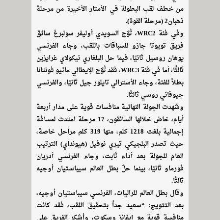
من خطف لقب البطولة في الأمتار الأخيرة من مرحلة
ذهبان2 (مرحلة القوة).
وفي فئة WRC2، تُوّج السويدي أوليفر سولبرغ سائق
فريق تويوتا جازو للسباقات باللقب، وجاء الفرنسي
يوهان روسيل ثانيًا، فيما حل البلغاري نيكولاي غرايزين
ثالثًا، أما في فئة WRC3، فقد تُوّج الإيطالي ماتيو فونتانا
بطلاً للفئة، وجاء الأسترالي تايلور جيل ثانيًا، والفرنسي
جيوفاني روسي ثالثًا.
وشهدت الجولة النهائية منافسات قوية على مدار أربعة
أيام، خاض خلالها السائقون، 17 مرحلة امتدت لمسافة
إجمالية بلغت 1218 كلم، منها 319 كلم مراحل خاصة،
حيث تصدر البلجيكي تيري نوفيل (هيونداي) الترتيب
العام للجولة بعد أداء ثابت، وجاء الفرنسي أدريان
فورماو ثانيًا، بينما حلّ بطل العالم سيباستيان أوجيه
ثالثًا.
وقال بطل العالم للراليات، الفرنسي سيباستيان أوجيه،
بعد التتويج: “سعيد جداً بتحقيق اللقب، فقد كانت
منافسة قوية مع إيفانز وسكوت، وأشكر الفريق على