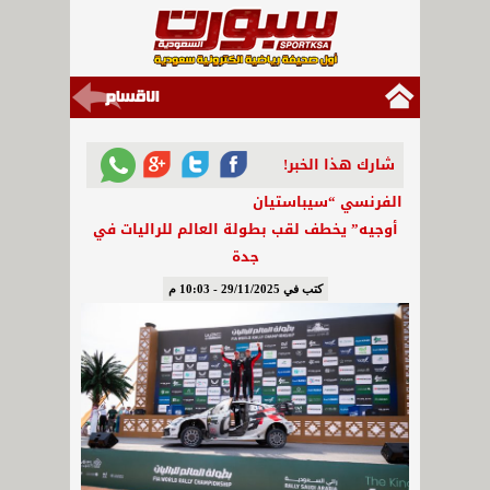
شارك هذا الخبر!
الفرنسي “سيباستيان
أوجيه” يخطف لقب بطولة العالم للراليات في
جدة
كتب في 29/11/2025 - 10:03 م