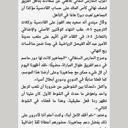
أعرب الحارس الحالي للأهلي عن سعادته بتأهل الفريق
لنصف نهائي كأس الملك على حساب القادسية مؤكدًا أن
الجماهير لعبت دورًا هامًا في التأهل.
وقال ميندي أنه سعيد بعد الفوز على القادسية بركلات
الترجيح 5-4، عقب انتهاء الوقتين الأصلي والإضافي
بالتعادل 3-3، في اللقاء الذي أقيم على ملعب مدينة
الأمير عبد الله الفيصل الرياضية في جدة ضمن منافسات
ربع النهائي.
وصرح الحارس السنغالي: “الجماهير كانت لها دور حاسم
في دعم الفريق طوال المباراة، مضيفًا: «لقد أظهرنا اليوم
أن كل شيء ممكن مع جماهيرنا وعلى أرضنا هذا الموسم،
كما فعلنا سابقًا في الدوري ودوري أبطال آسيا».
وأكمل «تحدثنا بين الشوطين عن ضرورة أن نلعب كرجل
واحد ونعوّض ما حدث في الشوط الأول. كان علينا أن
نظهر ردة فعل حقيقية، وهذا ما فعلناه في الشوط
الثاني».
وختم: “«لم أفقد الأمل أبدًا، وكنت أعلم أننا قادرون على
ذلك بفضل دعم جماهيرنا. حضورهم أعطانا ثقة إضافية