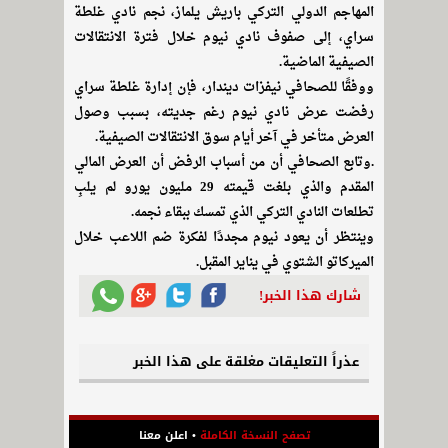
المهاجم الدولي التركي باريش يلماز، نجم نادي غلطة
سراي، إلى صفوف نادي نيوم خلال فترة الانتقالات
الصيفية الماضية.
ووفقًا للصحافي نيفزات ديندار، فإن إدارة غلطة سراي
رفضت عرض نادي نيوم رغم جديته، بسبب وصول
العرض متأخر في آخر أيام سوق الانتقالات الصيفية.
.وتابع الصحافي أن من أسباب الرفض أن العرض المالي
المقدم والذي بلغت قيمته 29 مليون يورو لم يلبِ
تطلعات النادي التركي الذي تمسك ببقاء نجمه.
وينتظر أن يعود نيوم مجددًا لفكرة ضم اللاعب خلال
الميركاتو الشتوي في يناير المقبل.
شارك هذا الخبر!
عذراً التعليقات مغلقة على هذا الخبر
تصفح النسخة الكاملة
•
اعلن معنا