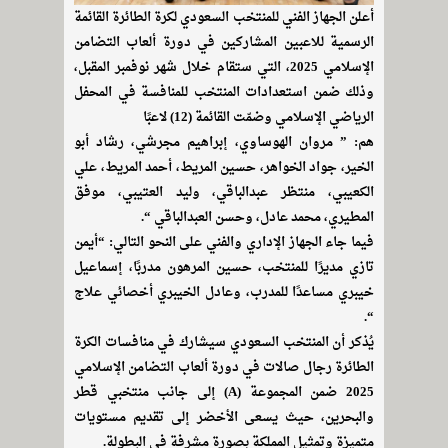
أعلن الجهاز الفني للمنتخب السعودي لكرة الطائرة القائمة
الرسمية للاعبين المشاركين في دورة ألعاب التضامن
الإسلامي 2025، التي ستقام خلال شهر نوفمبر المقبل،
وذلك ضمن استعدادات المنتخب للمنافسة في المحفل
الرياضي الإسلامي وضمّت القائمة (12) لاعبًا
هم: ” مروان الهوساوي، إبراهيم مجرشي، رشاد أبو
الخير، جواد الخواهر، حسين المريط، أحمد المريط، علي
الكعيبي، منتظر عبدالباقي، وليد العتيبي، موفق
المطيري، محمد عادل، وحسن العبدالباقي “.
فيما جاء الجهاز الإداري والفني على النحو التالي: “أيمن
تازي مديرًا للمنتخب، حسين المرهون مدربًا، إسماعيل
خيبري مساعدًا للمدرب، وعادل الخيبري أخصائي علاج
“.
يُذكر أن المنتخب السعودي سيشارك في منافسات الكرة
الطائرة رجال صالات في دورة ألعاب التضامن الإسلامي
2025 ضمن المجموعة (A) إلى جانب منتخبي قطر
والبحرين، حيث يسعى الأخضر إلى تقديم مستويات
متميزة وتمثيل المملكة بصورة مشرفة في البطولة.