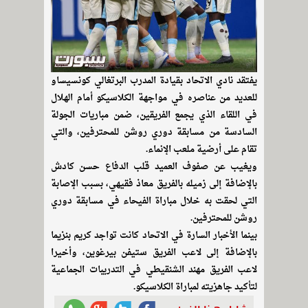
يفتقد نادي الاتحاد بقيادة المدرب البرتغالي كونسيساو
للعديد من عناصره في مواجهة الكلاسيكو أمام الهلال
في اللقاء الذي يجمع الفريقين، ضمن مباريات الجولة
السادسة من مسابقة دوري روشن للمحترفين، والتي
تقام على أرضية ملعب الإنماء.
ويغيب عن صفوف العميد قلب الدفاع حسن كادش
بالإضافة إلى زميله بالفريق معاذ فقيهي، بسبب الإصابة
التي لحقت به خلال مباراة الفيحاء في مسابقة دوري
روشن للمحترفين.
بينما الأخبار السارة في الاتحاد كانت تواجد كريم بنزيما
بالإضافة إلى لاعب الفريق ستيفن بيرغوين، وأخيرا
لاعب الفريق مهند الشنقيطي في التدريبات الجماعية
لتأكيد جاهزيته لمباراة الكلاسيكو.