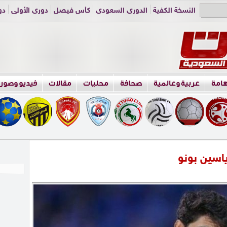
النسخة الكفية
الدوري السعودي
كأس فيصل
دوري الأولى
دو
دوري الناشئين
راسلنا
اعلن معنا
هامة
عربية وعالمية
صحافة
محليات
مقالات
فيديو وصور
ياسين بونو