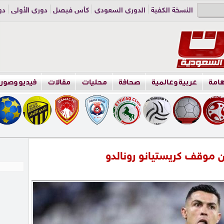
النسخة الكفية
الدوري السعودي
كأس فيصل
دوري الأولى
دو
دوري الناشئين
راسلنا
اعلن معنا
هامة
عربية وعالمية
صحافة
محليات
مقالات
فيديو وصور
 موقف كريستيانو رونالدو