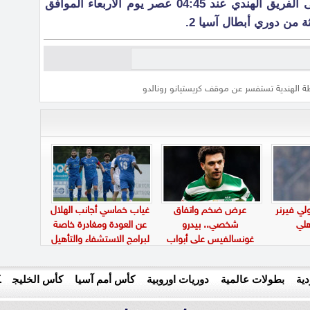
يذكر أن النصر سوف يحل ضيفًا على الفريق الهندي عند 04:45 عصر يوم الأربعاء الموافق
ة الهندية تستفسر عن موقف كريستيانو رونالدو
ي فيرنر
عرض ضخم واتفاق
غياب خماسي أجانب الهلال
لي
شخصي.. بيدرو
عن العودة ومغادرة خاصة
غونسالفيس على أبواب
لبرامج الاستشفاء والتأهيل
الانتقال إلى الاتحاد
ية
بطولات عالمية
دوريات اوروبية
كأس أمم آسيا
كأس الخليج
ك