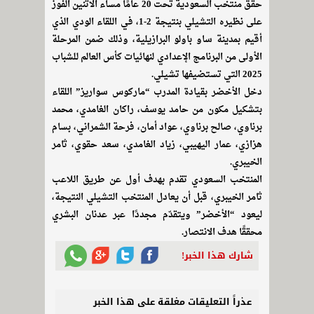
حقق منتخب السعودية تحت 20 عامًا مساء الاثنين الفوز
على نظيره التشيلي بنتيجة 2-1، في اللقاء الودي الذي
أقيم بمدينة ساو باولو البرازيلية، وذلك ضمن المرحلة
الأولى من البرنامج الإعدادي لنهائيات كأس العالم للشباب
2025 التي تستضيفها تشيلي.
دخل الأخضر بقيادة المدرب “ماركوس سواريز” اللقاء
بتشكيل مكون من حامد يوسف، راكان الغامدي، محمد
برناوي، صالح برناوي، عواد أمان، فرحة الشمراني، بسام
هزازي، عمار اليهيبي، زياد الغامدي، سعد حقوي، ثامر
الخيبري.
المنتخب السعودي تقدم بهدف أول عن طريق اللاعب
ثامر الخيبري، قبل أن يعادل المنتخب التشيلي النتيجة،
ليعود “الأخضر” ويتقدّم مجددًا عبر عدنان البشري
محققًا هدف الانتصار.
شارك هذا الخبر!
عذراً التعليقات مغلقة على هذا الخبر