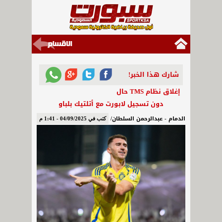
شارك هذا الخبر!
إغلاق نظام TMS حال
دون تسجيل لابورت مع أتلتيك بلباو
الدمام - عبدالرحمن السلطان/
كتب في 04/09/2025 - 1:41 م