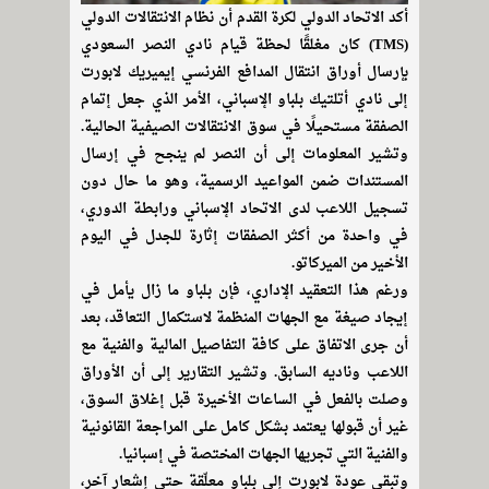
أكد الاتحاد الدولي لكرة القدم أن نظام الانتقالات الدولي
(TMS) كان مغلقًا لحظة قيام نادي النصر السعودي
بإرسال أوراق انتقال المدافع الفرنسي إيميريك لابورت
إلى نادي أتلتيك بلباو الإسباني، الأمر الذي جعل إتمام
الصفقة مستحيلًا في سوق الانتقالات الصيفية الحالية.
وتشير المعلومات إلى أن النصر لم ينجح في إرسال
المستندات ضمن المواعيد الرسمية، وهو ما حال دون
تسجيل اللاعب لدى الاتحاد الإسباني ورابطة الدوري،
في واحدة من أكثر الصفقات إثارة للجدل في اليوم
الأخير من الميركاتو.
ورغم هذا التعقيد الإداري، فإن بلباو ما زال يأمل في
إيجاد صيغة مع الجهات المنظمة لاستكمال التعاقد، بعد
أن جرى الاتفاق على كافة التفاصيل المالية والفنية مع
اللاعب وناديه السابق. وتشير التقارير إلى أن الأوراق
وصلت بالفعل في الساعات الأخيرة قبل إغلاق السوق،
غير أن قبولها يعتمد بشكل كامل على المراجعة القانونية
والفنية التي تجريها الجهات المختصة في إسبانيا.
وتبقى عودة لابورت إلى بلباو معلّقة حتى إشعار آخر،