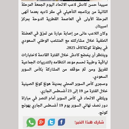
سييدأ حسن كادش لاعب الاتحاد اليوم الجمعة المرحلة
الثانية من برنامجه التأهيلي في مقر ناديه بعدما أنهى
المرحلة الأولى في العاصمة القطرية الدوحة بمركز
اسبيتار.
وكان اللاعب عانى من إصابة عبارة عن تمزق في العضلة
الخلفية خلال مشاركته مع المنتخب الوطني السعودي
في بطولة كونكاكاف 2025.
وينتظر أن يخضع كادش خلال الفترة القادمة لاختبارات
لياقية وطبية لحسم موعد انتظامه بالتدريبات الجماعية
للفريق ومن ثمّ موقفه من المشاركة بكأس السوبر
السعودي.
وسجرى كأس السوبر المحلي بمدينة هونغ كونغ الصينية
خلال الفترة من 19 إلى 23 أغسطس الجاري.
ويلتقي الاتحاد في كأس السوبر أمام النصر في مباراة
دور نصف نهائي السوبر يوم 19 أغسطس الجاري بهونج
كونج.
شارك هذا الخبر!