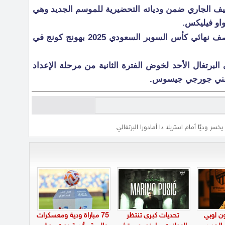
يف الجاري ضمن ودياته التحضيرية للموسم الجديد وهي
واو فيليكس.
ويتحضر النصر للعب أمام الاتحاد بنصف نهائي كأس السوبر السعودي 2025 بهونج كونج في
البرتغال الأحد لخوض الفترة الثانية من مرحلة الإعداد
الفني جورجي جيسوس.
خسر وديًا أمام استريلا دا أمادورا البرتغالي
ن لوبي
تحديات كبرى تنتظر
75 مباراة ودية ومعسكرات