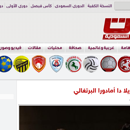
النسخة الكفية
الدوري السعودي
كأس فيصل
دوري الأولى
دو
دوري الناشئين
راسلنا
اعلن معنا
هامة
عربية وعالمية
صحافة
محليات
مقالات
فيديو وصور
ا دا أمادورا البرتغالي