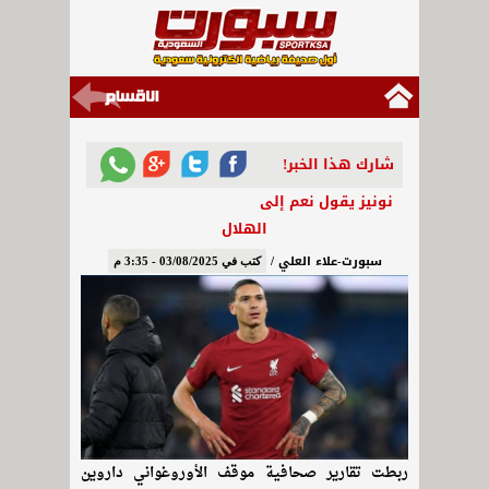
شارك هذا الخبر!
نونيز يقول نعم إلى
الهلال
سبورت-علاء العلي /
كتب في 03/08/2025 - 3:35 م
ربطت تقارير صحافية موقف الأوروغواني داروين