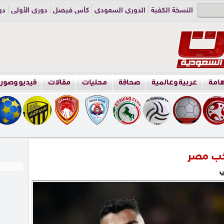
النسخة الكفية
الدوري السعودي
كأس فيصل
دوري الأولى
دو
دوري الناشئين
راسلنا
اعلن معنا
هامة
عربية وعالمية
صحافة
محليات
مقالات
فيديو وصور
خب مصر
ي