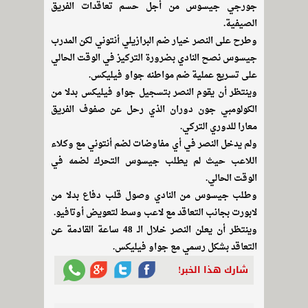
جورجي جيسوس من أجل حسم تعاقدات الفريق
الصيفية.
وطرح على النصر خيار ضم البرازيلي أنتوني لكن المدرب
جيسوس نصح النادي بضرورة التركيز في الوقت الحالي
على تسريع عملية ضم مواطنه جواو فيليكس.
وينتظر أن يقوم النصر بتسجيل جواو فيليكس بدلا من
الكولومبي جون دوران الذي رحل عن صفوف الفريق
معارا للدوري التركي.
ولم يدخل النصر في أي مفاوضات لضم أنتوني مع وكلاء
اللاعب حيث لم يطلب جيسوس التحرك لضمه في
الوقت الحالي.
وطلب جيسوس من النادي وصول قلب دفاع بدلا من
لابورت بجانب التعاقد مع لاعب وسط لتعويض أوتافيو.
وينتظر أن يعلن النصر خلال الـ 48 ساعة القادمة عن
التعاقد بشكل رسمي مع جواو فيليكس.
شارك هذا الخبر!