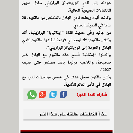
عودته إلى نادي كورينثيانز البرازيلي خلال سوق
الانتقالات الصيفية الحالية.
وكانت أنباء ربطت نادي الهلال بالتخلص من مالكوم، 28
عاما في الصيف الجاري.
من جانبه وفي حديث لقناة “إيتاتيايا” البرازيلية، أكد
وكلاء مالكوم: “لا توجد أي فرصة لمغادرة مالكوم لنادي
الهلال والعودة إلى كورينثيانز البرازيلي”.
وأكملوا “إمكانية فسخ عقد مالكوم مع الهلال غير
صحيحة، واللاعب مرتبط بعقد مستمر حتى صيف
2027”.
وكان مالكوم سجل هدف في خمس مواجهات لعب مع
الهلال في كأس العالم للأندية.
شارك هذا الخبر!
عذراً التعليقات مغلقة على هذا الخبر