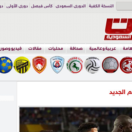
النسخة الكفية
الدوري السعودي
كأس فيصل
دوري الأولى
دو
دوري الناشئين
راسلنا
اعلن معنا
هامة
عربية وعالمية
صحافة
محليات
مقالات
فيديو وصور
 الجديد