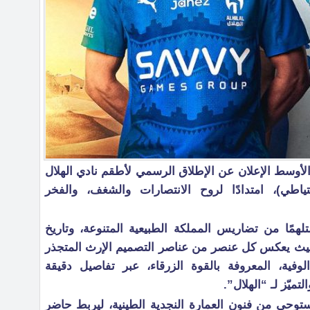
الأوسط الإعلان عن الإطلاق الرسمي لأطقم نادي الهلال
اسي والاحتياطي)، امتدادًا لروح الانتصارات والشغف، والفخر
مًا من تضاريس المملكة الطبيعية المتنوعة، وتاريخ
ه، حيث يعكس كل عنصر من عناصر التصميم الإرث المتجذر
الوفية، المعروفة بالقوة الزرقاء، عبر تفاصيل دقيقة
تميّز لـ “الهلال”.
وحى من فنون العمارة النجدية الطينية، ليربط حاضر