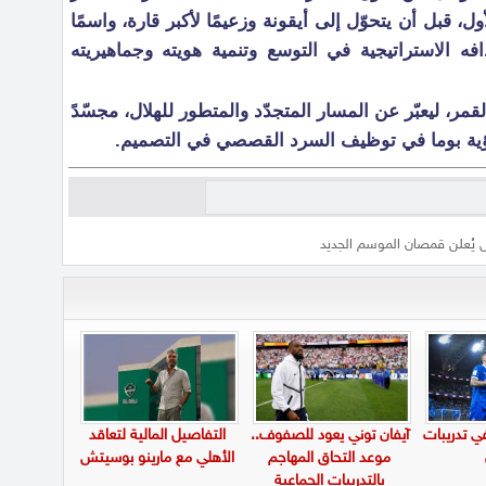
ل، قبل أن يتحوّل إلى أيقونة وزعيمًا لأكبر قارة، واسمًا
افه الاستراتيجية في التوسع وتنمية هويته وجماهيريته
مر، ليعبّر عن المسار المتجدّد والمتطور للهلال، مجسّدً
 رؤية بوما في توظيف السرد القصصي في التصميم.
ل يُعلن قمصان الموسم الجديد
في تدريبات
آيفان توني يعود للصفوف..
التفاصيل المالية لتعاقد
موعد التحاق المهاجم
الأهلي مع مارينو بوسيتش
بالتدريبات الجماعية