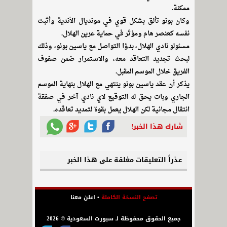
ممكنة.
وكان بونو تألق بشكل قوي في مونديال الأندية وأثبت
نفسه كعنصر هام ومؤثر في حماية عرين الهلال.
مسئولو نادي الهلال، بدؤا التواصل مع ياسين بونو، وذلك
لبحث تجديد التعاقد معه، والاستمرار ضمن صفوف
الفريق خلال الموسم المقبل.
يذكر أن عقد ياسين بونو ينتهي مع الهلال بنهاية الموسم
الجاري وبات يحق له التوقيع لاي نادي آخر في صفقة
انتقال مجانية لكن الهلال يعمل بقوة لتمديد تعاقده.
شارك هذا الخبر!
عذراً التعليقات مغلقة على هذا الخبر
تصفح النسخة الكاملة
•
اعلن معنا
جميع الحقوق محفوظة لـ سبورت السعودية © 2026